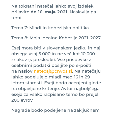
Na tokratni natečaj lahko svoj izdelek
prijavite
do 16. maja 2021
. Naslavlja pa
temi:
Tema 7: Mladi in kohezijska politika
Tema 8: Moja idealna Kohezija 2021–2027
Esej mora biti v slovenskem jeziku in naj
obsega vsaj 5.000 in ne več kot 10.000
znakov (s presledki). Vse prispevke z
osebnimi podatki pošljite po e-pošti
na naslov
natecaj@cnvos.si
. Na natečaju
lahko sodelujejo mladi med 16 in 29
letom starosti. Eseji bodo ocenjeni glede
na objavljene kriterije. Avtor najboljšega
eseja za vsako razpisano temo bo prejel
200 evrov.
Nagrade bodo podeljene na zaključnem