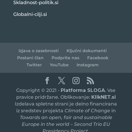
Skladnost-politik.si
Globalni-cilji.si
Izjava o zasebnosti
Ključni dokumenti
Postani član
Podprite nas
Facebook
Twitter
YouTube
Instagram
Copyright © 2021 -
Platforma SLOGA
. Vse
pravice pridržane. Oblikovanje:
KlikNET.si
Izdelava spletne strani je delno financirana
iz sredstev projekta
Climate of Change
in
Towards an open, fair and sustainable
Europe in the world – Second Trio EU
Presidency Project
,