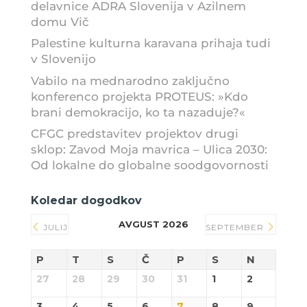
delavnice ADRA Slovenija v Azilnem
domu Vič
Palestine kulturna karavana prihaja tudi
v Slovenijo
Vabilo na mednarodno zaključno
konferenco projekta PROTEUS: »Kdo
brani demokracijo, ko ta nazaduje?«
CFGC predstavitev projektov drugi
sklop: Zavod Moja mavrica – Ulica 2030:
Od lokalne do globalne soodgovornosti
Koledar dogodkov
AVGUST 2026
JULIJ
SEPTEMBER
P
T
S
Č
P
S
N
27
28
29
30
31
1
2
3
4
5
6
7
8
9