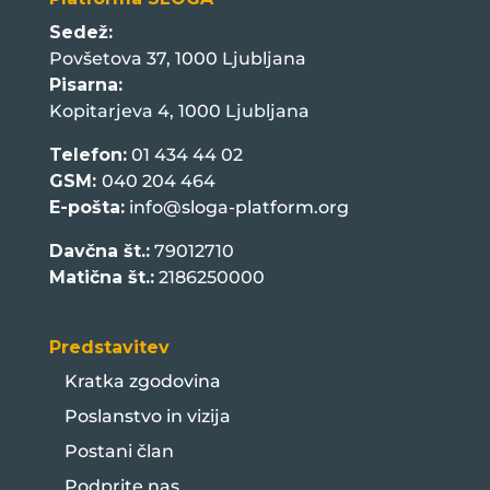
Sedež:
Povšetova 37, 1000 Ljubljana
Pisarna:
Kopitarjeva 4, 1000 Ljubljana
Telefon:
01 434 44 02
GSM:
040 204 464
E-pošta:
info@sloga-platform.org
Davčna št.:
79012710
Matična št.:
2186250000
Predstavitev
Kratka zgodovina
Poslanstvo in vizija
Postani član
Podprite nas