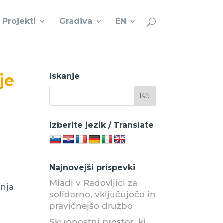
Projekti
Gradiva
EN
je
Iskanje
Izberite jezik / Translate
Najnovejši prispevki
Mladi v Radovljici za
anja
solidarno, vključujočo in
pravičnejšo družbo
Skupnostni prostor, ki