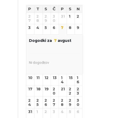
P
T
S
Č
P
S
N
2
2
2
3
31
1
2
7
8
9
0
3
4
5
6
7
8
9
Dogodki za
7
avgust
Ni dogodkov
10
11
12
13
1
15
1
4
6
17
18
19
2
21
2
2
0
2
3
2
2
2
2
2
2
3
4
5
6
7
8
9
0
31
1
2
3
4
5
6