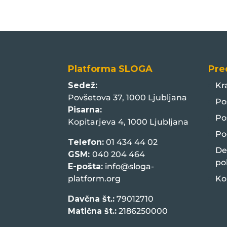
Platforma SLOGA
Pre
Sedež:
Kr
Povšetova 37, 1000 Ljubljana
Po
Pisarna:
Po
Kopitarjeva 4, 1000 Ljubljana
Po
Telefon:
01 434 44 02
De
GSM:
040 204 464
po
E-pošta:
info@sloga-
platform.org
Ko
Davčna št.:
79012710
Matična št.:
2186250000