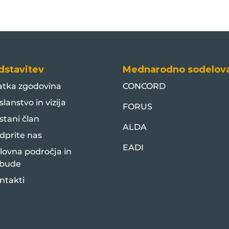
dstavitev
Mednarodno sodelov
atka zgodovina
CONCORD
slanstvo in vizija
FORUS
stani član
ALDA
dprite nas
EADI
lovna področja in
bude
ntakti