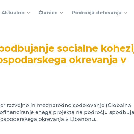
Aktualno
Članice
Področja delovanja
podbujanje socialne kohezi
gospodarskega okrevanja v
ter razvojno in mednarodno sodelovanje (Globalna
a sofinanciranje enega projekta na področju spodbuj
 gospodarskega okrevanja v Libanonu.