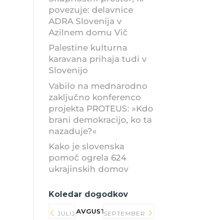
povezuje: delavnice
ADRA Slovenija v
Azilnem domu Vič
Palestine kulturna
karavana prihaja tudi v
Slovenijo
Vabilo na mednarodno
zaključno konferenco
projekta PROTEUS: »Kdo
brani demokracijo, ko ta
nazaduje?«
Kako je slovenska
pomoč ogrela 624
ukrajinskih domov
Koledar dogodkov
AVGUST 2026
JULIJ
SEPTEMBER