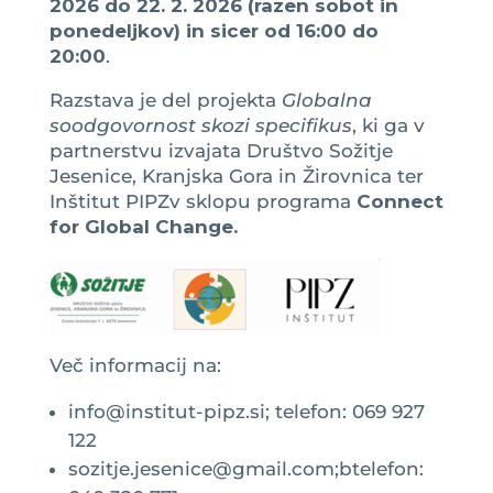
2026 do 22. 2. 2026 (razen sobot in
ponedeljkov) in sicer od 16:00 do
20:00
.
Razstava je del projekta
Globalna
soodgovornost skozi specifikus
, ki ga v
partnerstvu izvajata Društvo Sožitje
Jesenice, Kranjska Gora in Žirovnica ter
Inštitut PIPZv sklopu programa
Connect
for Global Change.
Več informacij na:
info@institut-pipz.si; telefon: 069 927
122
sozitje.jesenice@gmail.com;btelefon: