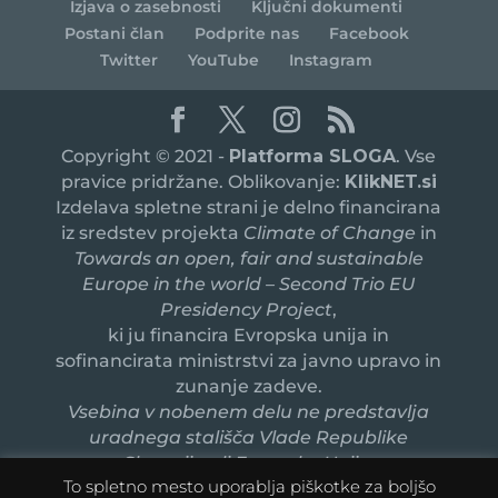
Izjava o zasebnosti
Ključni dokumenti
Postani član
Podprite nas
Facebook
Twitter
YouTube
Instagram
Copyright © 2021 -
Platforma SLOGA
. Vse
pravice pridržane. Oblikovanje:
KlikNET.si
Izdelava spletne strani je delno financirana
iz sredstev projekta
Climate of Change
in
Towards an open, fair and sustainable
Europe in the world – Second Trio EU
Presidency Project
,
ki ju financira Evropska unija in
sofinancirata ministrstvi za javno upravo in
zunanje zadeve.
Vsebina v nobenem delu ne predstavlja
uradnega stališča Vlade Republike
Slovenije ali Evropske Unije.
To spletno mesto uporablja piškotke za boljšo