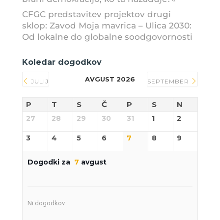
CFGC predstavitev projektov drugi
sklop: Zavod Moja mavrica – Ulica 2030:
Od lokalne do globalne soodgovornosti
Koledar dogodkov
AVGUST 2026
JULIJ
SEPTEMBER
P
T
S
Č
P
S
N
27
28
29
30
31
1
2
3
4
5
6
7
8
9
Dogodki za
7
avgust
Ni dogodkov