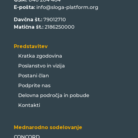
E-pošta:
info@sloga-platform.org
Davčna št.:
79012710
Matična št.:
2186250000
Predstavitev
Kratka zgodovina
Poslanstvo in vizija
Postani član
Podprite nas
Delovna področja in pobude
Kontakti
Mednarodno sodelovanje
CONCORD