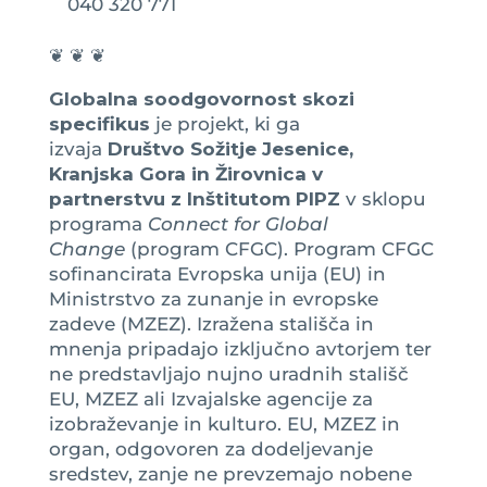
040 320 771
❦ ❦ ❦
Globalna soodgovornost skozi
specifikus
je projekt, ki ga
izvaja
Društvo Sožitje Jesenice,
Kranjska Gora in Žirovnica v
partnerstvu z Inštitutom PIPZ
v sklopu
programa
Connect for Global
Change
(program CFGC). Program CFGC
sofinancirata Evropska unija (EU) in
Ministrstvo za zunanje in evropske
zadeve (MZEZ). Izražena stališča in
mnenja pripadajo izključno avtorjem ter
ne predstavljajo nujno uradnih stališč
EU, MZEZ ali Izvajalske agencije za
izobraževanje in kulturo. EU, MZEZ in
organ, odgovoren za dodeljevanje
sredstev, zanje ne prevzemajo nobene