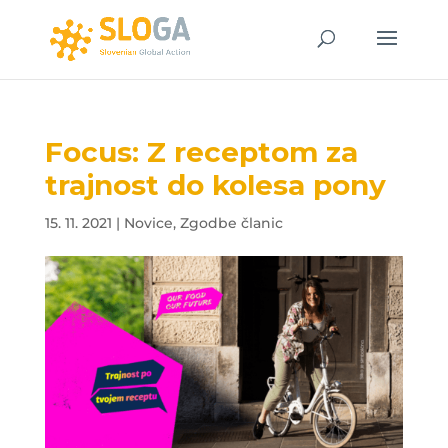
Focus: Z receptom za
trajnost do kolesa pony
15. 11. 2021
|
Novice
,
Zgodbe članic