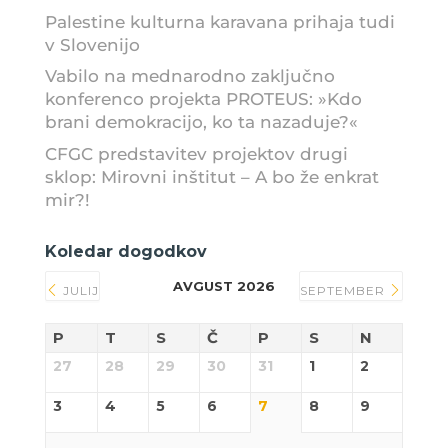
Palestine kulturna karavana prihaja tudi
v Slovenijo
Vabilo na mednarodno zaključno
konferenco projekta PROTEUS: »Kdo
brani demokracijo, ko ta nazaduje?«
CFGC predstavitev projektov drugi
sklop: Mirovni inštitut – A bo že enkrat
mir?!
Koledar dogodkov
AVGUST 2026
JULIJ
SEPTEMBER
P
T
S
Č
P
S
N
27
28
29
30
31
1
2
3
4
5
6
7
8
9