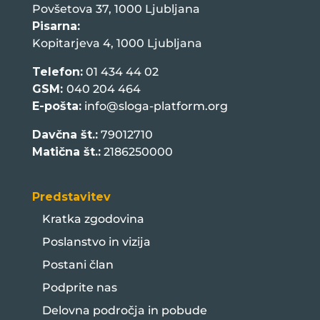
Povšetova 37, 1000 Ljubljana
Pisarna:
Kopitarjeva 4, 1000 Ljubljana
Telefon:
01 434 44 02
GSM:
040 204 464
E-pošta:
info@sloga-platform.org
Davčna št.:
79012710
Matična št.:
2186250000
Predstavitev
Kratka zgodovina
Poslanstvo in vizija
Postani član
Podprite nas
Delovna področja in pobude