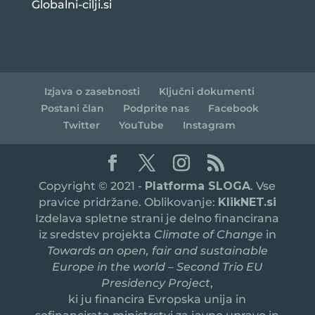
Globalni-cilji.si
Izjava o zasebnosti
Ključni dokumenti
Postani član
Podprite nas
Facebook
Twitter
YouTube
Instagram
Copyright © 2021 -
Platforma SLOGA
. Vse
pravice pridržane. Oblikovanje:
KlikNET.si
Izdelava spletne strani je delno financirana
iz sredstev projekta
Climate of Change
in
Towards an open, fair and sustainable
Europe in the world – Second Trio EU
Presidency Project
,
ki ju financira Evropska unija in