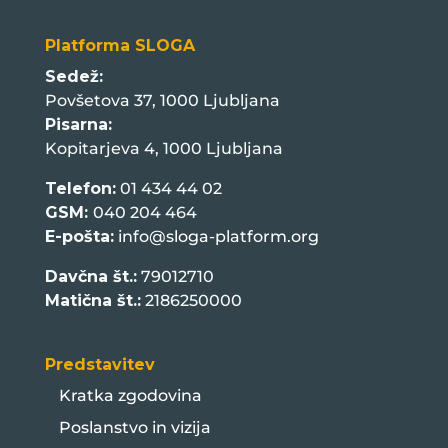
Platforma SLOGA
Sedež:
Povšetova 37, 1000 Ljubljana
Pisarna:
Kopitarjeva 4, 1000 Ljubljana
Telefon:
01 434 44 02
GSM:
040 204 464
E-pošta:
info@sloga-platform.org
Davčna št.:
79012710
Matična št.:
2186250000
Predstavitev
Kratka zgodovina
Poslanstvo in vizija