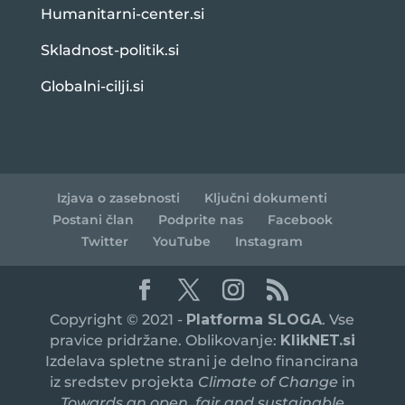
Humanitarni-center.si
Skladnost-politik.si
Globalni-cilji.si
Izjava o zasebnosti
Ključni dokumenti
Postani član
Podprite nas
Facebook
Twitter
YouTube
Instagram
Copyright © 2021 -
Platforma SLOGA
. Vse
pravice pridržane. Oblikovanje:
KlikNET.si
Izdelava spletne strani je delno financirana
iz sredstev projekta
Climate of Change
in
Towards an open, fair and sustainable