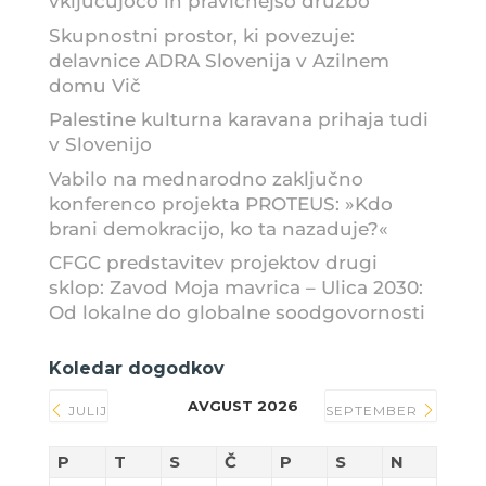
vključujočo in pravičnejšo družbo
Skupnostni prostor, ki povezuje:
delavnice ADRA Slovenija v Azilnem
domu Vič
Palestine kulturna karavana prihaja tudi
v Slovenijo
Vabilo na mednarodno zaključno
konferenco projekta PROTEUS: »Kdo
brani demokracijo, ko ta nazaduje?«
CFGC predstavitev projektov drugi
sklop: Zavod Moja mavrica – Ulica 2030:
Od lokalne do globalne soodgovornosti
Koledar dogodkov
AVGUST 2026
JULIJ
SEPTEMBER
P
T
S
Č
P
S
N