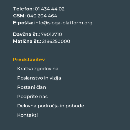
Telefon:
01 434 44 02
GSM:
040 204 464
E-pošta:
info@sloga-platform.org
Davčna št.:
79012710
Matična št.:
2186250000
Predstavitev
Kratka zgodovina
Poslanstvo in vizija
Postani član
Podprite nas
Delovna področja in pobude
Kontakti