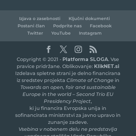
Izjava o zasebnosti
Ključni dokumenti
Postani član
Podprite nas
Facebook
Twitter
YouTube
Instagram
Copyright © 2021 -
Platforma SLOGA
. Vse
pravice pridržane. Oblikovanje:
KlikNET.si
Izdelava spletne strani je delno financirana
iz sredstev projekta
Climate of Change
in
Towards an open, fair and sustainable
Europe in the world – Second Trio EU
Presidency Project
,
ki ju financira Evropska unija in
sofinancirata ministrstvi za javno upravo in
zunanje zadeve.
Vsebina v nobenem delu ne predstavlja