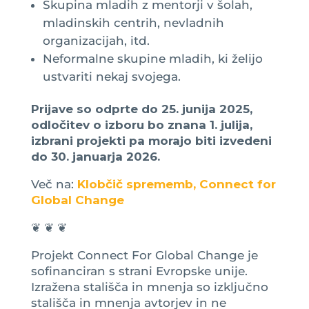
Skupina mladih z mentorji v šolah,
mladinskih centrih, nevladnih
organizacijah, itd.
Neformalne skupine mladih, ki želijo
ustvariti nekaj svojega.
Prijave so odprte do 25. junija 2025,
odločitev o izboru bo znana 1. julija,
izbrani projekti pa morajo biti izvedeni
do 30. januarja 2026.
Več na:
Klobčič sprememb, Connect for
Global Change
❦ ❦ ❦
Projekt Connect For Global Change je
sofinanciran s strani Evropske unije.
Izražena stališča in mnenja so izključno
stališča in mnenja avtorjev in ne