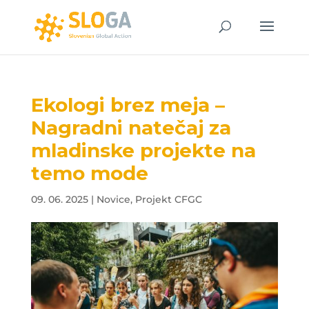
Ekologi brez meja –
Nagradni natečaj za
mladinske projekte na
temo mode
09. 06. 2025
|
Novice
,
Projekt CFGC