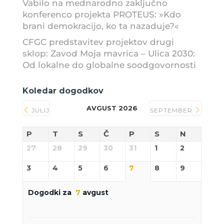
Vabilo na mednarodno zaključno
konferenco projekta PROTEUS: »Kdo
brani demokracijo, ko ta nazaduje?«
CFGC predstavitev projektov drugi
sklop: Zavod Moja mavrica – Ulica 2030:
Od lokalne do globalne soodgovornosti
Koledar dogodkov
AVGUST 2026
JULIJ
SEPTEMBER
P
T
S
Č
P
S
N
27
28
29
30
31
1
2
3
4
5
6
7
8
9
Dogodki za
7
avgust