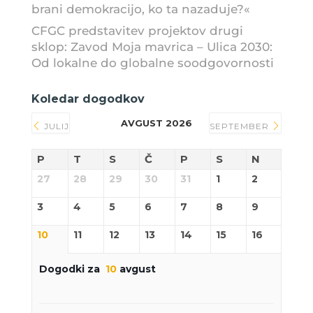
brani demokracijo, ko ta nazaduje?«
CFGC predstavitev projektov drugi
sklop: Zavod Moja mavrica – Ulica 2030:
Od lokalne do globalne soodgovornosti
Koledar dogodkov
AVGUST 2026
JULIJ
SEPTEMBER
P
T
S
Č
P
S
N
27
28
29
30
31
1
2
3
4
5
6
7
8
9
10
11
12
13
14
15
16
Dogodki za
10
avgust