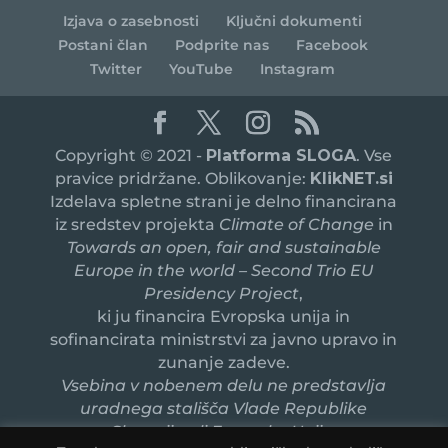
Izjava o zasebnosti
Ključni dokumenti
Postani član
Podprite nas
Facebook
Twitter
YouTube
Instagram
Copyright © 2021 -
Platforma SLOGA
. Vse
pravice pridržane. Oblikovanje:
KlikNET.si
Izdelava spletne strani je delno financirana
iz sredstev projekta
Climate of Change
in
Towards an open, fair and sustainable
Europe in the world – Second Trio EU
Presidency Project
,
ki ju financira Evropska unija in
sofinancirata ministrstvi za javno upravo in
zunanje zadeve.
Vsebina v nobenem delu ne predstavlja
uradnega stališča Vlade Republike
Slovenije ali Evropske Unije.