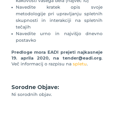
kakovosti vašega dela (največ 10)
Navedite kratek opis svoje
metodologije pri upravljanju spletnih
skupnosti in interakciji na spletnih
tečajih
Navedite urno in najvišjo dnevno
postavko
Predloge mora EADI prejeti najkasneje
19. aprila 2020, na tender@eadi.org
.
Več informacij o razpisu na
spletu
.
Sorodne Objave:
Ni sorodnih objav.