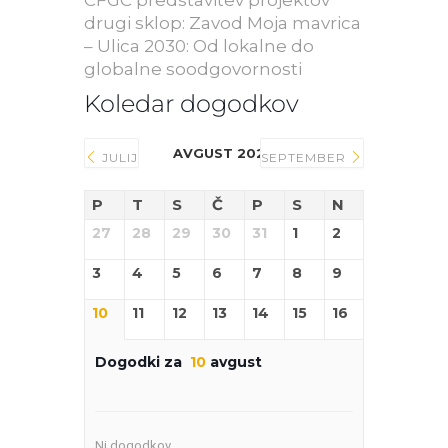
CFGC predstavitev projektov
drugi sklop: Zavod Moja mavrica
– Ulica 2030: Od lokalne do
globalne soodgovornosti
Koledar dogodkov
AVGUST 2026
JULIJ
SEPTEMBER
P
T
S
Č
P
S
N
27
28
29
30
31
1
2
3
4
5
6
7
8
9
10
11
12
13
14
15
16
Dogodki za
10
avgust
Ni dogodkov