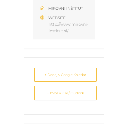
MIROVNI INŠTITUT
WEBSITE
http://www.mirovni-
institut.si/
+ Dodaj v Google Koledar
+ Izvoz v iCal / Outlook