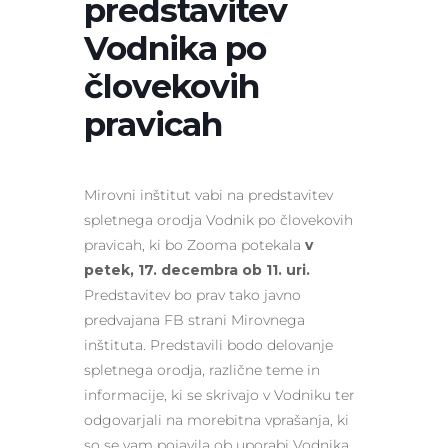
predstavitev
Vodnika po
človekovih
pravicah
Mirovni inštitut vabi na predstavitev
spletnega orodja Vodnik po človekovih
pravicah, ki bo Zooma potekala
v
petek, 17. decembra ob 11. uri.
Predstavitev bo prav tako javno
predvajana FB strani Mirovnega
inštituta. Predstavili bodo delovanje
spletnega orodja, različne teme in
informacije, ki se skrivajo v Vodniku ter
odgovarjali na morebitna vprašanja, ki
so se vam pojavila ob uporabi Vodnika.