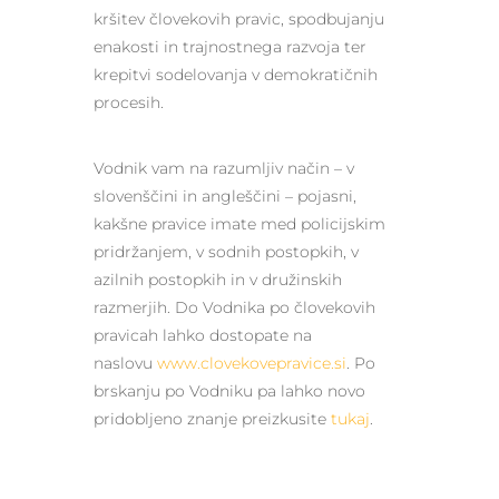
kršitev človekovih pravic, spodbujanju
enakosti in trajnostnega razvoja ter
krepitvi sodelovanja v demokratičnih
procesih.
Vodnik vam na razumljiv način – v
slovenščini in angleščini – pojasni,
kakšne pravice imate med policijskim
pridržanjem, v sodnih postopkih, v
azilnih postopkih in v družinskih
razmerjih. Do Vodnika po človekovih
pravicah lahko dostopate na
naslovu
www.clovekovepravice.si
. Po
brskanju po Vodniku pa lahko novo
pridobljeno znanje preizkusite
tukaj
.