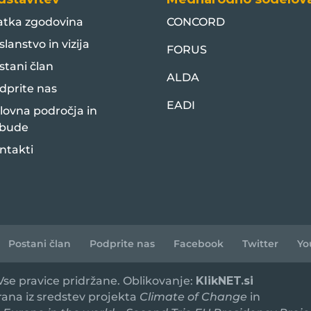
atka zgodovina
CONCORD
slanstvo in vizija
FORUS
stani član
ALDA
dprite nas
EADI
lovna področja in
bude
ntakti
Postani član
Podprite nas
Facebook
Twitter
Yo
 Vse pravice pridržane. Oblikovanje:
KlikNET.si
irana iz sredstev projekta
Climate of Change
in