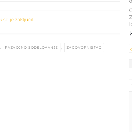
d
C
Z
se je zaključil.
l
,
,
RAZVOJNO SODELOVANJE
ZAGOVORNIŠTVO