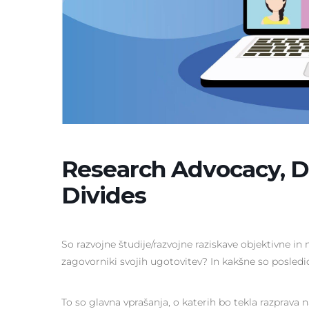
Research Advocacy, De
Divides
So razvojne študije/razvojne raziskave objektivne in n
zagovorniki svojih ugotovitev? In kakšne so posledi
To so glavna vprašanja, o katerih bo tekla razprava n