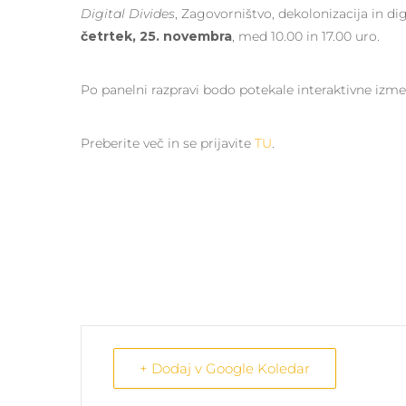
Digital Divides
, Zagovorništvo, dekolonizacija in dig
četrtek, 25. novembra
, med 10.00 in 17.00 uro.
Po panelni razpravi bodo potekale interaktivne izme
Preberite več in se prijavite
TU
.
+ Dodaj v Google Koledar