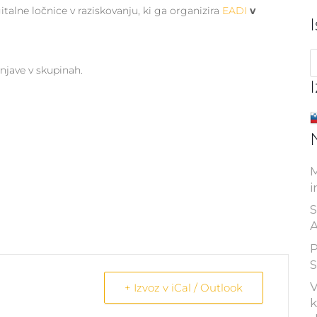
italne ločnice v raziskovanju, ki ga organizira
EADI
v
njave v skupinah.
M
i
S
A
P
S
V
+ Izvoz v iCal / Outlook
k