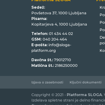
Sedež:
Kr
Povšetova 37, 1000 Ljubljana
Po
Pisarna:
Po
Kopitarjeva 4, 1000 Ljubljana
Po
Telefon:
01 434 44 02
De
GSM:
040 204 464
po
E-pošta:
info@sloga-
platform.org
Ko
Davčna št.:
79012710
Matična št.:
2186250000
Izjava o zasebnosti
Ključni dokumenti
Copyright © 2021 -
Platforma SLOGA
.
Izdelava spletne strani je delno financ