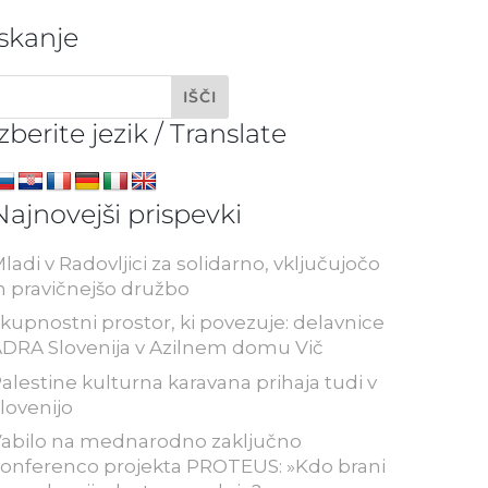
Iskanje
Izberite jezik / Translate
Najnovejši prispevki
ladi v Radovljici za solidarno, vključujočo
n pravičnejšo družbo
kupnostni prostor, ki povezuje: delavnice
DRA Slovenija v Azilnem domu Vič
alestine kulturna karavana prihaja tudi v
lovenijo
abilo na mednarodno zaključno
onferenco projekta PROTEUS: »Kdo brani