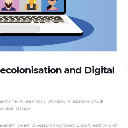
colonisation and Digital
evtralne? Ali pa morajo biti razvojni raziskovalci tudi
ce obeh stališč?
a spletni delavnici
Research Advocacy, Decolonisation and