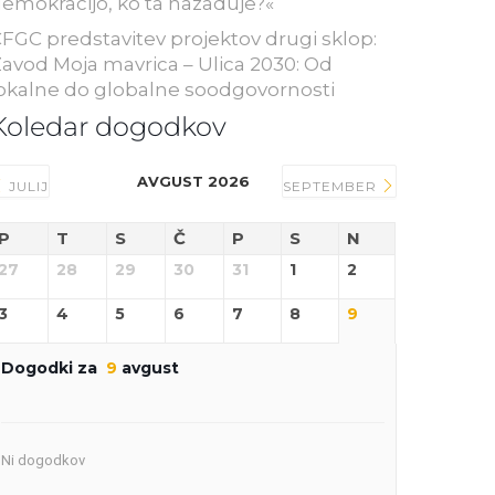
emokracijo, ko ta nazaduje?«
FGC predstavitev projektov drugi sklop:
avod Moja mavrica – Ulica 2030: Od
okalne do globalne soodgovornosti
Koledar dogodkov
AVGUST 2026
JULIJ
SEPTEMBER
P
T
S
Č
P
S
N
27
28
29
30
31
1
2
3
4
5
6
7
8
9
Dogodki za
9
avgust
Ni dogodkov