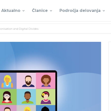
Aktualno
Članice
Področja delovanja
nisation and Digital Divides