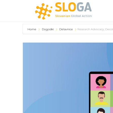
Home
Dogodki
Delavnice
Research Advocacy, Decolo