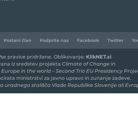
Postani član
Podprite nas
Facebook
Twitter
Yo
 Vse pravice pridržane. Oblikovanje:
KlikNET.si
irana iz sredstev projekta
Climate of Change
in
 Europe in the world – Second Trio EU Presidency Proje
ancirata ministrstvi za javno upravo in zunanje zadeve.
 uradnega stališča Vlade Republike Slovenije ali Evro