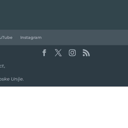
uTube
Instagram
ct
,
pske Unije.