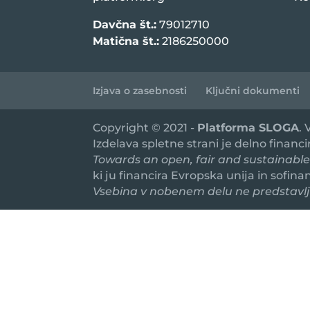
Davčna št.:
79012710
Matična št.:
2186250000
Izjava o zasebnosti
Ključni dokumenti
Copyright © 2021 -
Platforma SLOGA
.
Izdelava spletne strani je delno financ
Towards an open, fair and sustainable
ki ju financira Evropska unija in sofin
Vsebina v nobenem delu ne predstavlja