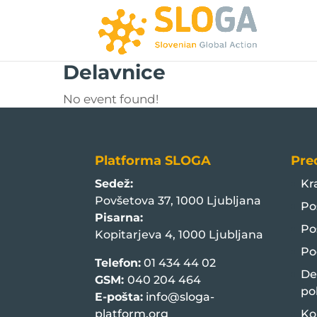
Delavnice
No event found!
Platforma SLOGA
Pre
Sedež:
Kr
Povšetova 37, 1000 Ljubljana
Po
Pisarna:
Po
Kopitarjeva 4, 1000 Ljubljana
Po
Telefon:
01 434 44 02
De
GSM:
040 204 464
po
E-pošta:
info@sloga-
platform.org
Ko