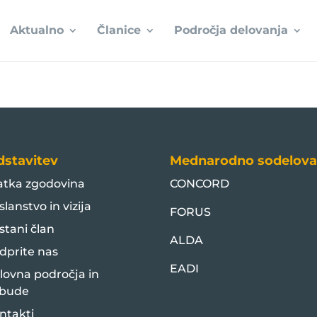
Aktualno
Članice
Področja delovanja
dstavitev
Mednarodno sodelova
atka zgodovina
CONCORD
slanstvo in vizija
FORUS
stani član
ALDA
dprite nas
EADI
lovna področja in
bude
ntakti