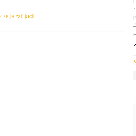
P
z
se je zaključil.
K
Z
H