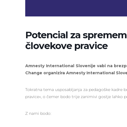
Potencial za sprememb
človekove pravice
Amnesty International Slovenije vabi na brezpl
Change organizira Amnesty International Sloven
Tokratna tema usposabljanja za pedagoške kadre b
pravice«, o čemer bodo trije zanimivi gostje lahko po
Z nami bodo: