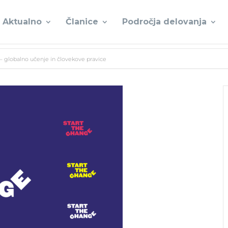
Aktualno
Članice
Področja delovanja
 globalno učenje in človekove pravice