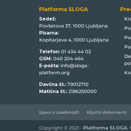
Platforma SLOGA
Pre
Sedež:
Kr
Povšetova 37, 1000 Ljubljana
Po
Pisarna:
Po
Kopitarjeva 4, 1000 Ljubljana
Po
Telefon:
01 434 44 02
De
GSM:
040 204 464
po
E-pošta:
info@sloga-
platform.org
Ko
Davčna št.:
79012710
Matična št.:
2186250000
Izjava o zasebnosti
Ključni dokumenti
Copyright © 2021 -
Platforma SLOGA
.