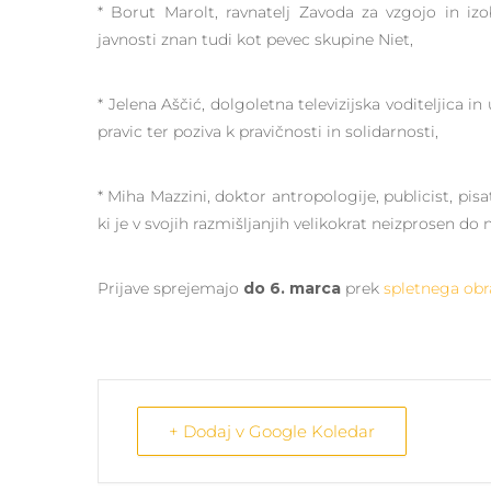
* Borut Marolt, ravnatelj Zavoda za vzgojo in izo
javnosti znan tudi kot pevec skupine Niet,
* Jelena Aščić, dolgoletna televizijska voditeljica i
pravic ter poziva k pravičnosti in solidarnosti,
* Miha Mazzini, doktor antropologije, publicist, pisat
ki je v svojih razmišljanjih velikokrat neizprosen do
Prijave sprejemajo
do 6. marca
prek
spletnega obr
+ Dodaj v Google Koledar