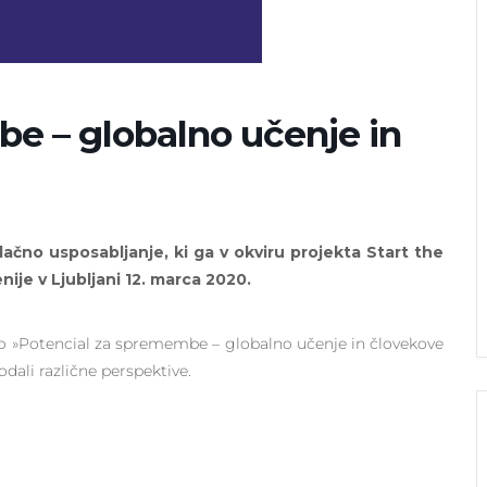
e – globalno učenje in
ačno usposabljanje, ki ga v okviru projekta Start the
ije v Ljubljani 12. marca 2020.
o »Potencial za spremembe – globalno učenje in človekove
dali različne perspektive.