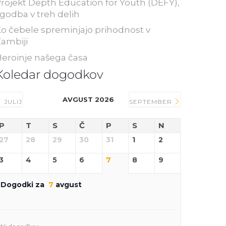
rojekt Depth Education for Youth (DEFY),
godba v treh delih
o čebele spreminjajo prihodnost v
ambiji
eroinje našega časa
Koledar dogodkov
AVGUST 2026
JULIJ
SEPTEMBER
P
T
S
Č
P
S
N
27
28
29
30
31
1
2
3
4
5
6
7
8
9
Dogodki za
7
avgust