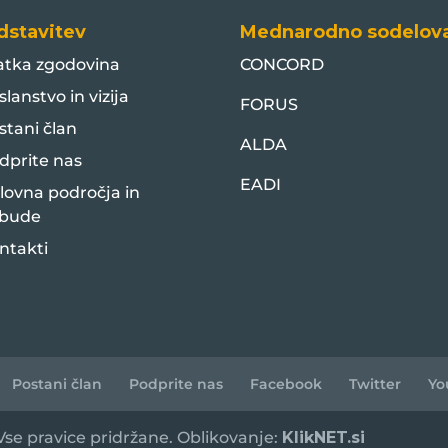
dstavitev
Mednarodno sodelov
atka zgodovina
CONCORD
slanstvo in vizija
FORUS
stani član
ALDA
dprite nas
EADI
lovna področja in
bude
ntakti
Postani član
Podprite nas
Facebook
Twitter
Yo
 Vse pravice pridržane. Oblikovanje:
KlikNET.si