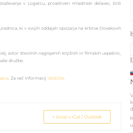
braževanje v Logatcu, proaktiven mladinski delavec, širši
n urednica, ki v svojih oddajah opozarja na kršitve človekovih
elj, avtor številnih nagrajenih knjižnih in filmskih uspešnic,
 naše družbe.
azca
. Za več informacij
obiščite
.
V
k
d
+ Izvoz v iCal / Outlook
K
u