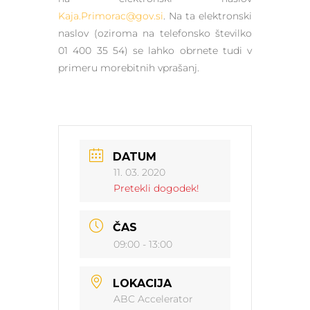
Kaja.Primorac@gov.si
. Na ta elektronski
naslov (oziroma na telefonsko številko
01 400 35 54) se lahko obrnete tudi v
primeru morebitnih vprašanj.
DATUM
11. 03. 2020
Pretekli dogodek!
ČAS
09:00 - 13:00
LOKACIJA
ABC Accelerator