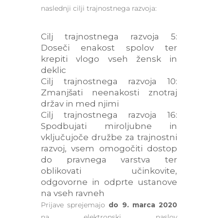
naslednji cilji trajnostnega razvoja:
Cilj trajnostnega razvoja 5:
Doseči enakost spolov ter
krepiti vlogo vseh žensk in
deklic
Cilj trajnostnega razvoja 10:
Zmanjšati neenakosti znotraj
držav in med njimi
Cilj trajnostnega razvoja 16:
Spodbujati miroljubne in
vključujoče družbe za trajnostni
razvoj, vsem omogočiti dostop
do pravnega varstva ter
oblikovati učinkovite,
odgovorne in odprte ustanove
na vseh ravneh
Prijave sprejemajo
do 9. marca 2020
na elektronski naslov