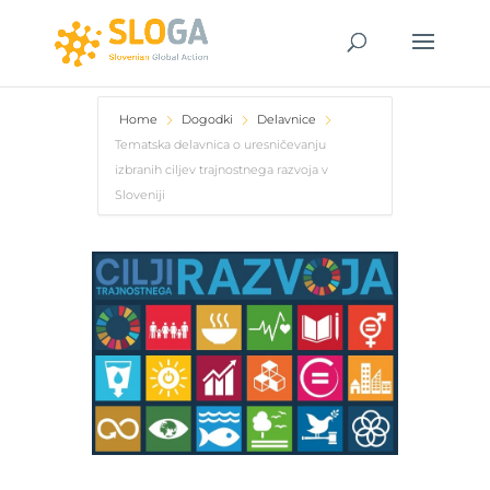
Home
Dogodki
Delavnice
Tematska delavnica o uresničevanju
izbranih ciljev trajnostnega razvoja v
Sloveniji