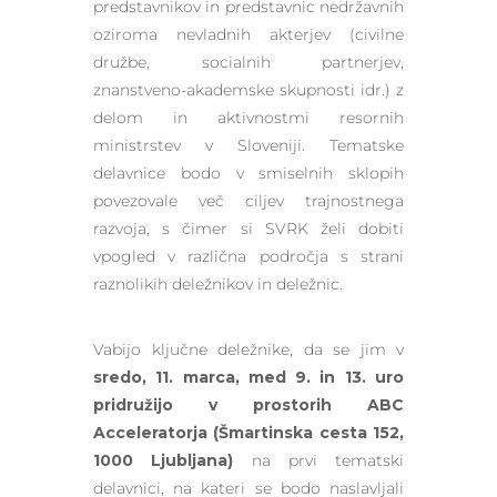
predstavnikov in predstavnic nedržavnih
oziroma nevladnih akterjev (civilne
družbe, socialnih partnerjev,
znanstveno-akademske skupnosti idr.) z
delom in aktivnostmi resornih
ministrstev v Sloveniji. Tematske
delavnice bodo v smiselnih sklopih
povezovale več ciljev trajnostnega
razvoja, s čimer si SVRK želi dobiti
vpogled v različna področja s strani
raznolikih deležnikov in deležnic.
Vabijo ključne deležnike, da se jim v
sredo, 11. marca, med 9. in 13. uro
pridružijo v prostorih ABC
Acceleratorja (Šmartinska cesta 152,
1000 Ljubljana)
na prvi tematski
delavnici, na kateri se bodo naslavljali