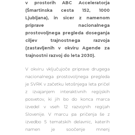
v prostorih ABC Acceleratorja
(Šmartinska cesta 152, 1000
Ljubljana), in sicer z namenom
priprave nacionalnega
prostovoljnega pregleda doseganja
ciljev trajnostnega razvoja
(zastavljenih v okviru Agende za
trajnostni razvoj do leta 2030).
V okviru vključujoče priprave drugega
nacionalnega prostovoljnega pregleda
je SVRK v začetku letošnjega leta pričel
z izvajanjem interaktivnih regijskih
posvetov, ki jih bo do konca marca
izvedel v vseh 12 razvojnih regijah
Slovenije. V marcu pa pričenja še z
izvedbo 5 tematskih delavnic, katerih
namen je soočenje mnenj