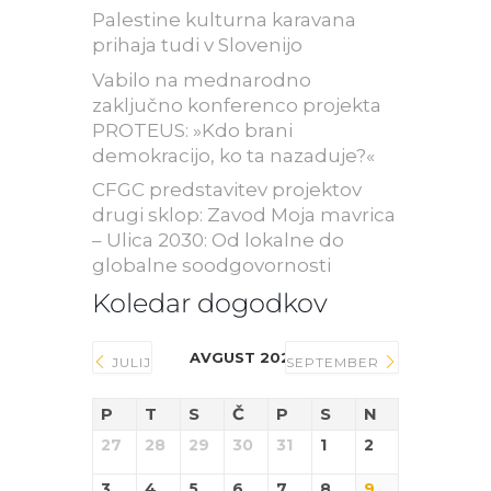
Palestine kulturna karavana
prihaja tudi v Slovenijo
Vabilo na mednarodno
zaključno konferenco projekta
PROTEUS: »Kdo brani
demokracijo, ko ta nazaduje?«
CFGC predstavitev projektov
drugi sklop: Zavod Moja mavrica
– Ulica 2030: Od lokalne do
globalne soodgovornosti
Koledar dogodkov
AVGUST 2026
JULIJ
SEPTEMBER
P
T
S
Č
P
S
N
27
28
29
30
31
1
2
3
4
5
6
7
8
9