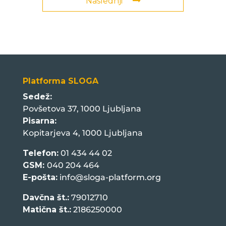
Naslednji
Platforma SLOGA
Sedež:
Povšetova 37, 1000 Ljubljana
Pisarna:
Kopitarjeva 4, 1000 Ljubljana
Telefon:
01 434 44 02
GSM:
040 204 464
E-pošta:
info@sloga-platform.org
Davčna št.:
79012710
Matična št.:
2186250000