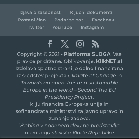
Izjava o zasebnosti
Ključni dokumenti
Postani član
Podprite nas
Facebook
Twitter
YouTube
Instagram
Copyright © 2021 -
Platforma SLOGA
. Vse
pravice pridržane. Oblikovanje:
KlikNET.si
Izdelava spletne strani je delno financirana
iz sredstev projekta
Climate of Change
in
Towards an open, fair and sustainable
Europe in the world – Second Trio EU
Presidency Project
,
ki ju financira Evropska unija in
sofinancirata ministrstvi za javno upravo in
zunanje zadeve.
Vsebina v nobenem delu ne predstavlja
uradnega stališča Vlade Republike