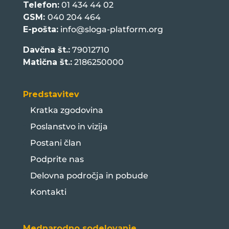
Telefon:
01 434 44 02
GSM:
040 204 464
E-pošta:
info@sloga-platform.org
Davčna št.:
79012710
Matična št.:
2186250000
Predstavitev
Kratka zgodovina
Poslanstvo in vizija
Postani član
Podprite nas
Delovna področja in pobude
Kontakti
Mednarodno sodelovanje