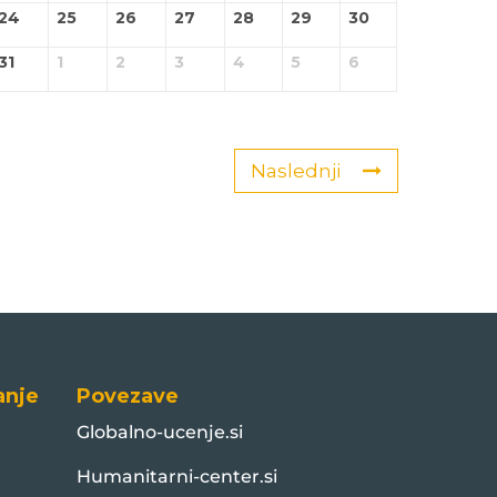
24
25
26
27
28
29
30
31
1
2
3
4
5
6
Naslednji
anje
Povezave
Globalno-ucenje.si
Humanitarni-center.si