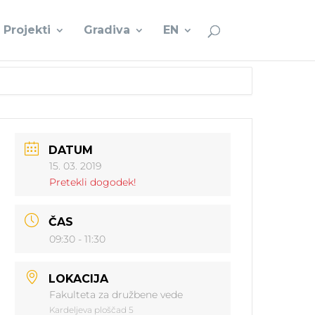
Projekti
Gradiva
EN
DATUM
15. 03. 2019
Pretekli dogodek!
ČAS
09:30 - 11:30
LOKACIJA
Fakulteta za družbene vede
Kardeljeva ploščad 5