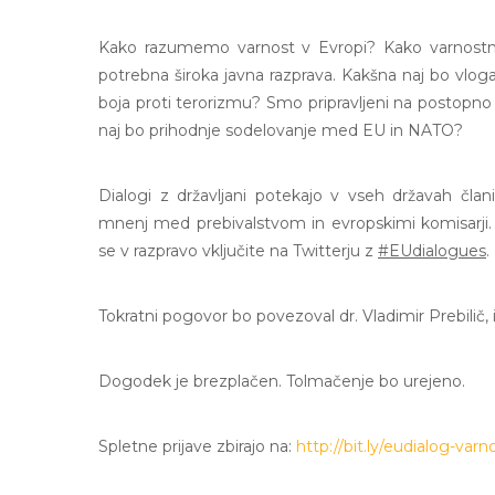
Kako razumemo varnost v Evropi? Kako varnostno p
potrebna široka javna razprava. Kakšna naj bo vloga
boja proti terorizmu? Smo pripravljeni na postopno
naj bo prihodnje sodelovanje med EU in NATO?
Dialogi z državljani potekajo v vseh državah čla
mnenj med prebivalstvom in evropskimi komisarji. 
se v razpravo vključite na Twitterju z
#EUdialogues
.
Tokratni pogovor bo povezoval dr. Vladimir Prebilič,
Dogodek je brezplačen. Tolmačenje bo urejeno.
Spletne prijave zbirajo na:
http://bit.ly/eudialog-varn