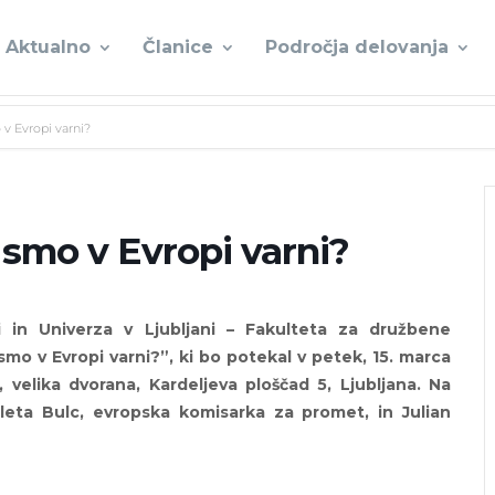
Aktualno
Članice
Področja delovanja
 v Evropi varni?
i smo v Evropi varni?
i in Univerza v Ljubljani – Fakulteta za družbene
 smo v Evropi varni?”, ki bo potekal v petek, 15. marca
velika dvorana, Kardeljeva ploščad 5, Ljubljana. Na
leta Bulc, evropska komisarka za promet, in Julian