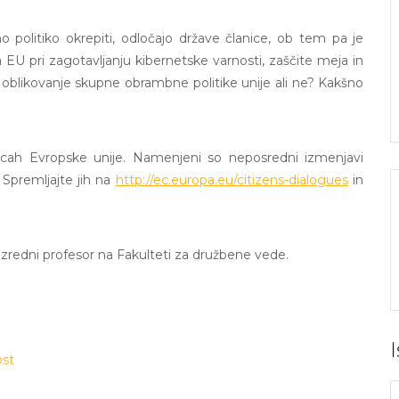
olitiko okrepiti, odločajo države članice, ob tem pa je
 EU pri zagotavljanju kibernetske varnosti, zaščite meja in
 oblikovanje skupne obrambne politike unije ali ne? Kakšno
nicah Evropske unije. Namenjeni so neposredni izmenjavi
Spremljajte jih na
http://ec.europa.eu/citizens-dialogues
in
 izredni profesor na Fakulteti za družbene vede.
ost