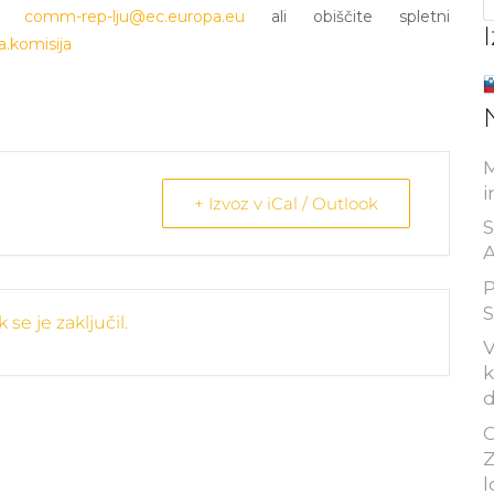
 na
comm-rep-lju@ec.europa.eu
ali obiščite spletni
.komisija
M
i
+ Izvoz v iCal / Outlook
S
A
P
S
se je zaključil.
V
k
d
C
Z
l