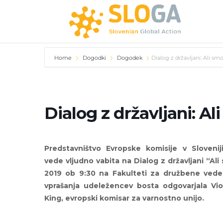
Home
Dogodki
Dogodek
Dialog z državljani: Ali smo
Dialog z državljani: Al
Predstavništvo Evropske komisije v Slovenij
vede vljudno vabita na Dialog z državljani “Ali
2019 ob 9:30 na Fakulteti za družbene vede, 
vprašanja udeležencev bosta odgovarjala Vio
King, evropski komisar za varnostno unijo.