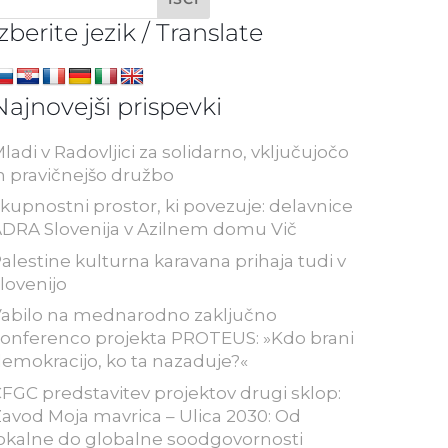
Izberite jezik / Translate
Najnovejši prispevki
ladi v Radovljici za solidarno, vključujočo
n pravičnejšo družbo
kupnostni prostor, ki povezuje: delavnice
DRA Slovenija v Azilnem domu Vič
alestine kulturna karavana prihaja tudi v
lovenijo
abilo na mednarodno zaključno
onferenco projekta PROTEUS: »Kdo brani
emokracijo, ko ta nazaduje?«
FGC predstavitev projektov drugi sklop:
avod Moja mavrica – Ulica 2030: Od
okalne do globalne soodgovornosti