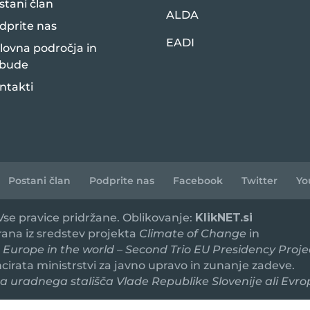
stani član
ALDA
dprite nas
EADI
lovna področja in
bude
ntakti
Postani član
Podprite nas
Facebook
Twitter
Yo
 Vse pravice pridržane. Oblikovanje:
KlikNET.si
irana iz sredstev projekta
Climate of Change
in
 Europe in the world – Second Trio EU Presidency Proje
ancirata ministrstvi za javno upravo in zunanje zadeve.
 uradnega stališča Vlade Republike Slovenije ali Evro