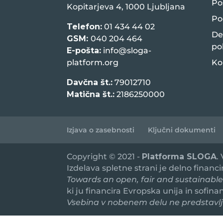
Po
Kopitarjeva 4, 1000 Ljubljana
Po
Telefon:
01 434 44 02
De
GSM:
040 204 464
po
E-pošta:
info@sloga-
platform.org
Ko
Davčna št.:
79012710
Matična št.:
2186250000
Izjava o zasebnosti
Ključni dokumenti
Copyright © 2021 -
Platforma SLOGA
.
Izdelava spletne strani je delno financ
Towards an open, fair and sustainable
ki ju financira Evropska unija in sofin
Vsebina v nobenem delu ne predstavlja