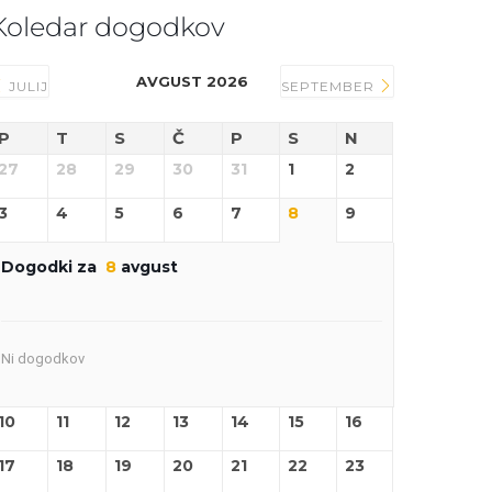
Koledar dogodkov
AVGUST 2026
JULIJ
SEPTEMBER
P
T
S
Č
P
S
N
27
28
29
30
31
1
2
3
4
5
6
7
8
9
Dogodki za
8
avgust
Ni dogodkov
10
11
12
13
14
15
16
17
18
19
20
21
22
23