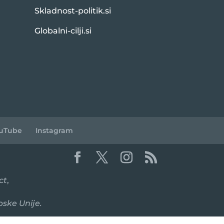
Skladnost-politik.si
Globalni-cilji.si
uTube
Instagram
ct
,
pske Unije.