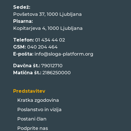
Sedež:
Povšetova 37, 1000 Ljubljana
Pisarna:
Kopitarjeva 4, 1000 Ljubljana
Telefon:
01 434 44 02
GSM:
040 204 464
E-pošta:
info@sloga-platform.org
Davčna št.:
79012710
Matična št.:
2186250000
Predstavitev
Kratka zgodovina
Poslanstvo in vizija
Postani član
Podprite nas