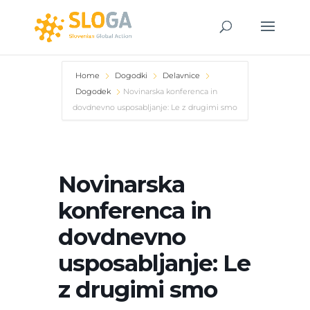
Home
Dogodki
Delavnice
Dogodek
Novinarska konferenca in
dovdnevno usposabljanje: Le z drugimi smo
Novinarska
konferenca in
dovdnevno
usposabljanje: Le
z drugimi smo