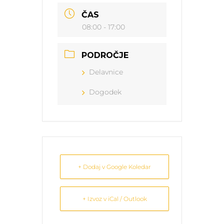
ČAS
08:00 - 17:00
PODROČJE
Delavnice
Dogodek
+ Dodaj v Google Koledar
+ Izvoz v iCal / Outlook