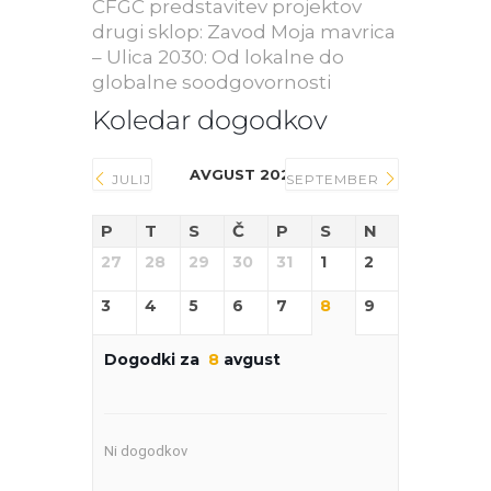
CFGC predstavitev projektov
drugi sklop: Zavod Moja mavrica
– Ulica 2030: Od lokalne do
globalne soodgovornosti
Koledar dogodkov
AVGUST 2026
JULIJ
SEPTEMBER
P
T
S
Č
P
S
N
27
28
29
30
31
1
2
3
4
5
6
7
8
9
Dogodki za
8
avgust
Ni dogodkov