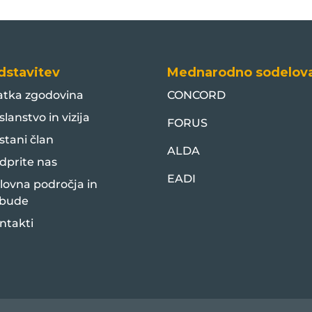
dstavitev
Mednarodno sodelov
atka zgodovina
CONCORD
slanstvo in vizija
FORUS
stani član
ALDA
dprite nas
EADI
lovna področja in
bude
ntakti