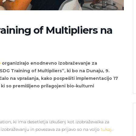
ining of Multipliers na
O
organizirajo enodnevno izobraževanje za
“SDG Training of Multipliers”, ki bo na Dunaju, 9.
alo na vprašanja, kako pospešiti implementacijo 17
 ki so premišljeno prilagojeni bio-kulturni
ation, ki ima desetletja izkušenj kot izobraževalka za
 izobraževanju in povezava za prijavo so na voljo
tukaj
.