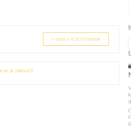
+ Izvoz v iCal / Outlook
se je zaključil.
V
k
d
C
F
R