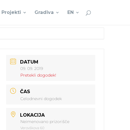
Projekti
Gradiva
EN
DATUM
09. 09. 2019
Pretekli dogodek!
ČAS
Celodnevni dogodek
LOKACIJA
Neimenovano prizorišče
Verovškova 60