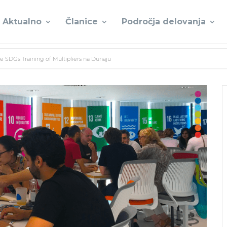
Aktualno
Članice
Področja delovanja
e SDGs Training of Multipliers na Dunaju