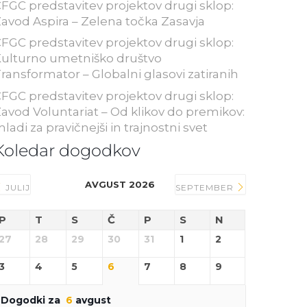
FGC predstavitev projektov drugi sklop:
avod Aspira – Zelena točka Zasavja
FGC predstavitev projektov drugi sklop:
ulturno umetniško društvo
ransformator – Globalni glasovi zatiranih
FGC predstavitev projektov drugi sklop:
avod Voluntariat – Od klikov do premikov:
ladi za pravičnejši in trajnostni svet
Koledar dogodkov
AVGUST 2026
JULIJ
SEPTEMBER
P
T
S
Č
P
S
N
27
28
29
30
31
1
2
3
4
5
6
7
8
9
Dogodki za
6
avgust