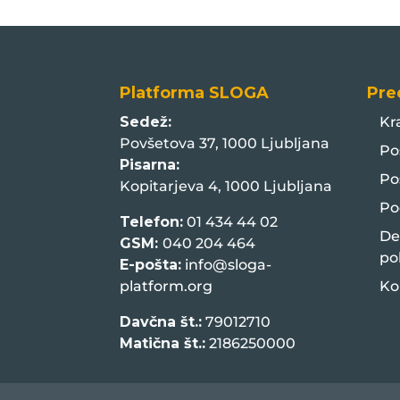
Platforma SLOGA
Pre
Sedež:
Kr
Povšetova 37, 1000 Ljubljana
Po
Pisarna:
Po
Kopitarjeva 4, 1000 Ljubljana
Po
Telefon:
01 434 44 02
De
GSM:
040 204 464
po
E-pošta:
info@sloga-
platform.org
Ko
Davčna št.:
79012710
Matična št.:
2186250000