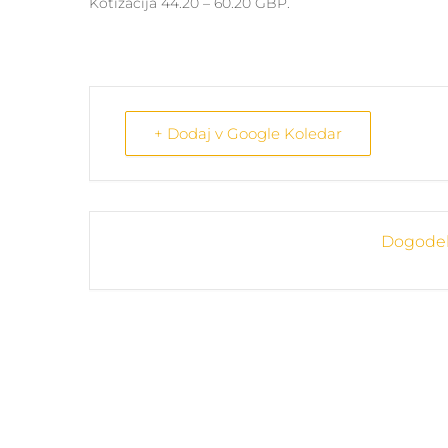
Kotizacija 44.20 – 60.20 GBP.
+ Dodaj v Google Koledar
Dogodek 