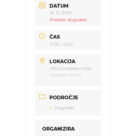
DATUM
16. 12. 2019
Pretekli dogodek!
ČAS
11:00 - 11:00
LOKACIJA
Hiša Evropske Unije
Dunajska ulica 20
PODROČJE
Dogodek
ORGANIZIRA