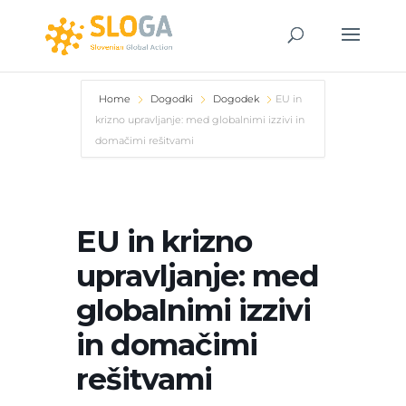
Home
Dogodki
Dogodek
EU in
krizno upravljanje: med globalnimi izzivi in
domačimi rešitvami
EU in krizno
upravljanje: med
globalnimi izzivi
in domačimi
rešitvami