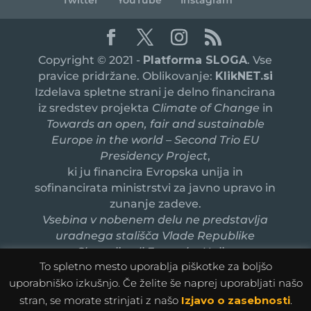
Copyright © 2021 -
Platforma SLOGA
. Vse
pravice pridržane. Oblikovanje:
KlikNET.si
Izdelava spletne strani je delno financirana
iz sredstev projekta
Climate of Change
in
Towards an open, fair and sustainable
Europe in the world – Second Trio EU
Presidency Project
,
ki ju financira Evropska unija in
sofinancirata ministrstvi za javno upravo in
zunanje zadeve.
Vsebina v nobenem delu ne predstavlja
uradnega stališča Vlade Republike
Slovenije ali Evropske Unije.
To spletno mesto uporablja piškotke za boljšo
uporabniško izkušnjo. Če želite še naprej uporabljati našo
stran, se morate strinjati z našo
Izjavo o zasebnosti
.