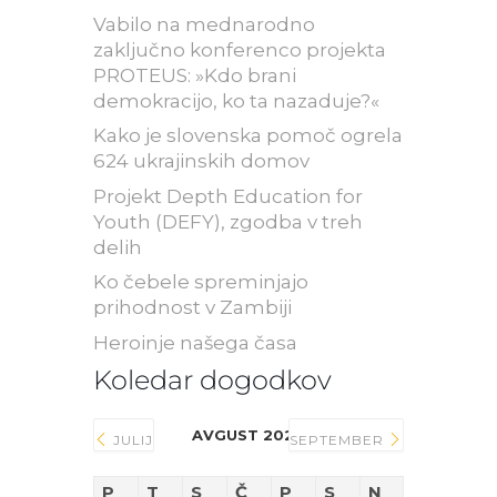
Vabilo na mednarodno
zaključno konferenco projekta
PROTEUS: »Kdo brani
demokracijo, ko ta nazaduje?«
Kako je slovenska pomoč ogrela
624 ukrajinskih domov
Projekt Depth Education for
Youth (DEFY), zgodba v treh
delih
Ko čebele spreminjajo
prihodnost v Zambiji
Heroinje našega časa
Koledar dogodkov
AVGUST 2026
JULIJ
SEPTEMBER
P
T
S
Č
P
S
N