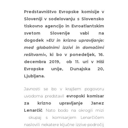
Predstavništvo Evropske komisije v
Sloveniji v sodelovanju s Slovensko
tiskovno agencijo in Evroatlantskim
svetom Slovenije vabi na
dogodek »
EU in krizno upravljanje:
med globalnimi izzivi in domačimi
rešitvami«,
ki bo v ponedeljek, 16.
decembra 2019, ob 11. uri v Hiši
Evropske unije, Dunajska 20,
Ljubljana.
Javnosti se bo v krajšem pogovoru
uvodoma predstavil
evropski komisar
za krizno upravljanje Janez
Lenarčič
. Nato bodo na okrogli mizi
skupaj s komisarjem Lenarčičem
naslovili nekatere ključne izzive področij