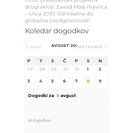
CFGC predstavitev projektov
drugi sklop: Zavod Moja mavrica
– Ulica 2030: Od lokalne do
globalne soodgovornosti
Koledar dogodkov
AVGUST 2026
JULIJ
SEPTEMBER
P
T
S
Č
P
S
N
27
28
29
30
31
1
2
3
4
5
6
7
8
9
Dogodki za
8
avgust
Ni dogodkov