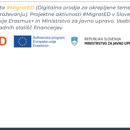
kta
#MigratED
(Digitalna orodja za okrepljene tem
braževanju). Projektne aktivnosti #MigratED v Slove
ije Erasmus+ in Ministrstvo za javno upravo. Vseb
adnih stališč financerjev.