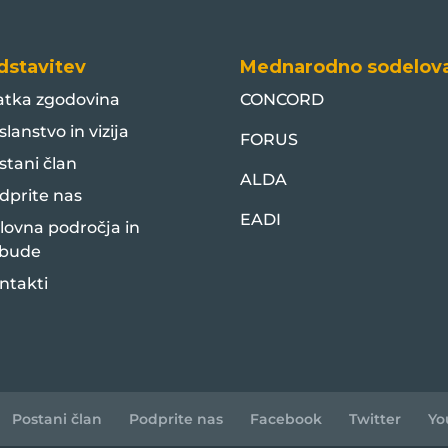
dstavitev
Mednarodno sodelov
atka zgodovina
CONCORD
slanstvo in vizija
FORUS
stani član
ALDA
dprite nas
EADI
lovna področja in
bude
ntakti
Postani član
Podprite nas
Facebook
Twitter
Yo