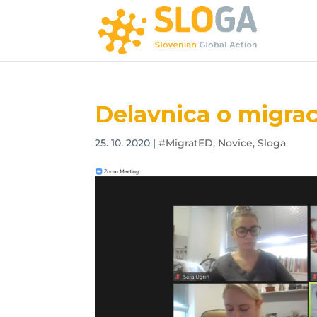
Delavnica o migra
25. 10. 2020
|
#MigratED
,
Novice
,
Sloga