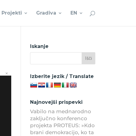
Projekti
Gradiva
EN
Iskanje
Izberite jezik / Translate
Najnovejši prispevki
Vabilo na mednarodno
zaključno konferenco
projekta PROTEUS: »Kdo
brani demokracijo, ko ta