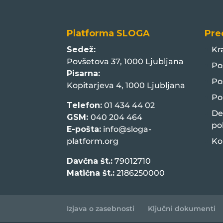
Platforma SLOGA
Pre
Sedež:
Kr
Povšetova 37, 1000 Ljubljana
Po
Pisarna:
Po
Kopitarjeva 4, 1000 Ljubljana
Po
Telefon:
01 434 44 02
De
GSM:
040 204 464
po
E-pošta:
info@sloga-
platform.org
Ko
Davčna št.:
79012710
Matična št.:
2186250000
Izjava o zasebnosti
Ključni dokumenti