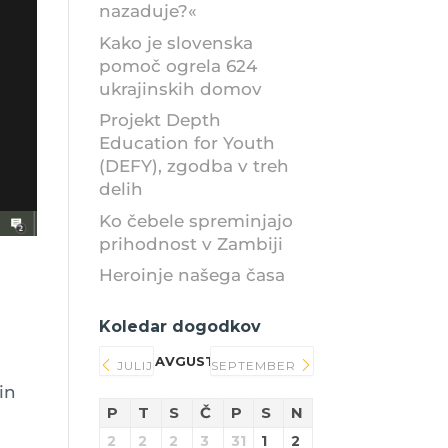
nazaduje?«
Kako je slovenska
pomoč ogrela 624
ukrajinskih domov
Projekt Depth
Education for Youth
(DEFY), zgodba v treh
delih
Ko čebele spreminjajo
prihodnost v Zambiji
Heroinje našega časa
Koledar dogodkov
AVGUST 2026
JULIJ
SEPTEMBER
in
P
T
S
Č
P
S
N
2
2
2
3
31
1
2