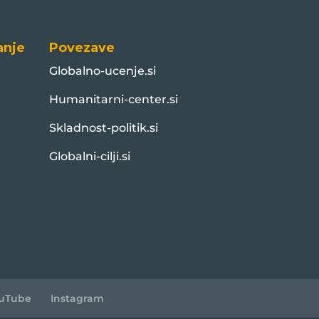
anje
Povezave
Globalno-ucenje.si
Humanitarni-center.si
Skladnost-politik.si
Globalni-cilji.si
uTube
Instagram