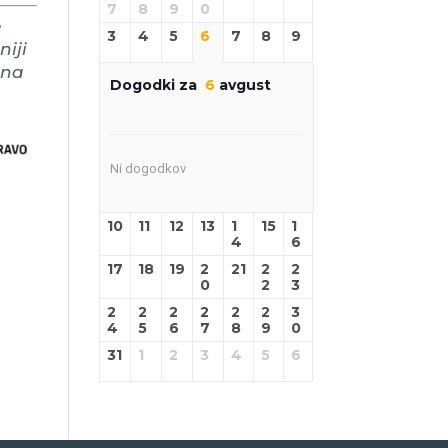
7
8
9
0
e
3
4
5
6
7
8
9
niji
ina
Dogodki za
6
avgust
Ni dogodkov
10
11
12
13
1
15
1
4
6
17
18
19
2
21
2
2
0
2
3
2
2
2
2
2
2
3
4
5
6
7
8
9
0
31
1
2
3
4
5
6