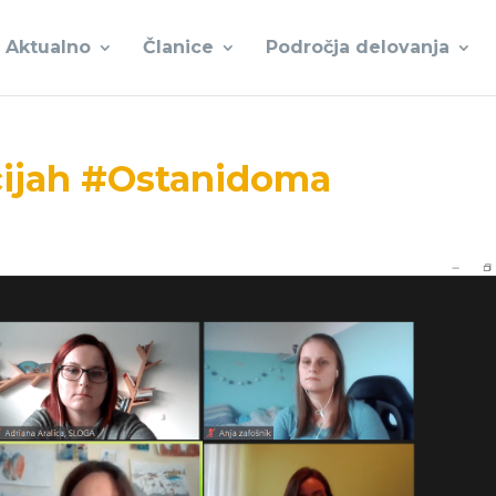
Aktualno
Članice
Področja delovanja
cijah #Ostanidoma