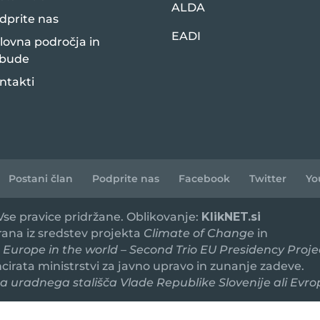
ALDA
dprite nas
EADI
lovna področja in
bude
ntakti
Postani član
Podprite nas
Facebook
Twitter
Yo
 Vse pravice pridržane. Oblikovanje:
KlikNET.si
irana iz sredstev projekta
Climate of Change
in
 Europe in the world – Second Trio EU Presidency Proje
ancirata ministrstvi za javno upravo in zunanje zadeve.
 uradnega stališča Vlade Republike Slovenije ali Evro