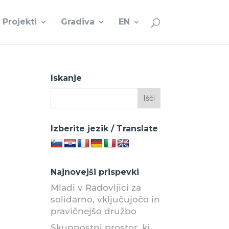
Projekti
Gradiva
EN
Iskanje
Izberite jezik / Translate
Najnovejši prispevki
Mladi v Radovljici za
solidarno, vključujočo in
pravičnejšo družbo
Skupnostni prostor, ki