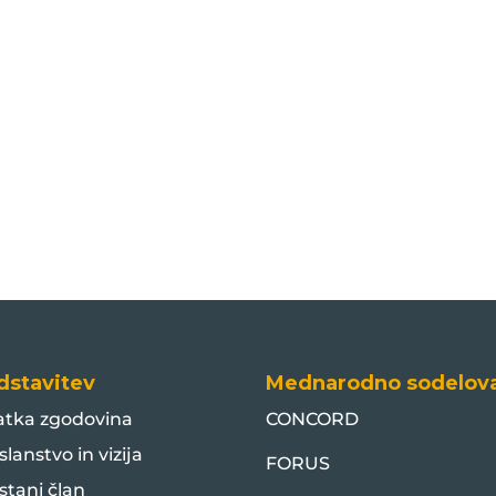
dstavitev
Mednarodno sodelov
atka zgodovina
CONCORD
slanstvo in vizija
FORUS
stani član