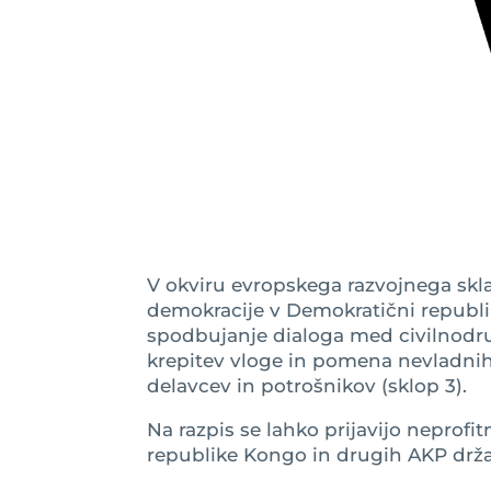
V okviru evropskega razvojnega skla
demokracije v Demokratični republi
spodbujanje dialoga med civilnodruž
krepitev vloge in pomena nevladnih 
delavcev in potrošnikov (sklop 3).
Na razpis se lahko prijavijo neprof
republike Kongo in drugih AKP drža