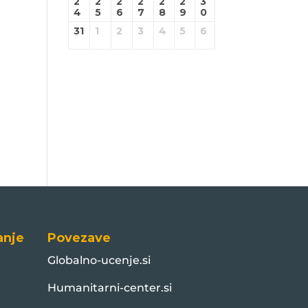
2
2
2
2
2
2
3
4
5
6
7
8
9
0
31
1
2
3
4
5
6
anje
Povezave
Globalno-ucenje.si
Humanitarni-center.si