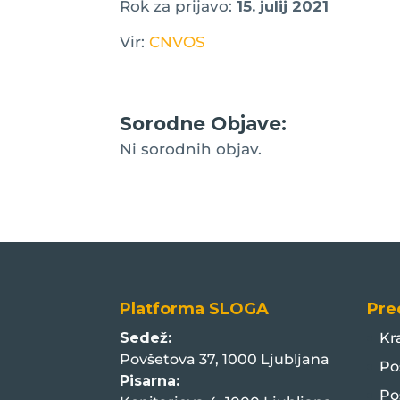
Rok za prijavo:
15. julij 2021
Vir:
CNVOS
Sorodne Objave:
Ni sorodnih objav.
Platforma SLOGA
Pre
Sedež:
Kr
Povšetova 37, 1000 Ljubljana
Po
Pisarna:
Po