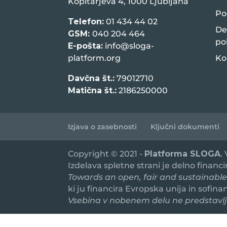
Kopitarjeva 4, 1000 Ljubljana
Po
Telefon:
01 434 44 02
De
GSM:
040 204 464
po
E-pošta:
info@sloga-
platform.org
Ko
Davčna št.:
79012710
Matična št.:
2186250000
Izjava o zasebnosti
Ključni dokumenti
Copyright © 2021 -
Platforma SLOGA
.
Izdelava spletne strani je delno financ
Towards an open, fair and sustainable
ki ju financira Evropska unija in sofin
Vsebina v nobenem delu ne predstavlja