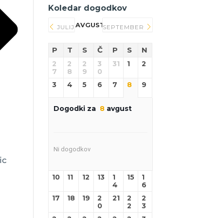
Koledar dogodkov
AVGUST 2026
JULIJ
SEPTEMBER
P
T
S
Č
P
S
N
2
2
2
3
31
1
2
7
8
9
0
3
4
5
6
7
8
9
Dogodki za
8
avgust
Ni dogodkov
ic
10
11
12
13
1
15
1
4
6
17
18
19
2
21
2
2
0
2
3