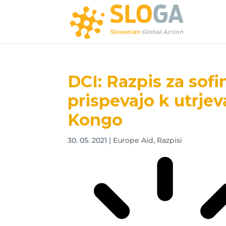
DCI: Razpis za sofi
prispevajo k utrje
Kongo
30. 05. 2021
|
Europe Aid
,
Razpisi