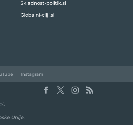
Skladnost-politik.si
Globalni-cilji.si
uTube
Instagram
ct
,
pske Unije.