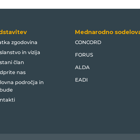
dstavitev
Mednarodno sodelov
atka zgodovina
CONCORD
slanstvo in vizija
FORUS
stani član
ALDA
dprite nas
EADI
lovna področja in
bude
ntakti