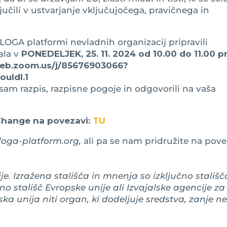
ključili v ustvarjanje vključujočega, pravičnega in
SLOGA platformi nevladnih organizacij pripravili
ala v
PONEDELJEK,
25. 11. 2024 od 10.00 do 11.00 
web.zoom.us/j/85676903066?
uIdl.1
am razpis, razpisne pogoje in odgovorili na vaša
Change na povezavi:
TU
oga-platform.org,
ali pa se nam pridružite na pove
e. Izražena stališča in mnenja so izključno stališč
o stališč Evropske unije ali Izvajalske agencije za
ska unija niti organ, ki dodeljuje sredstva, zanje n