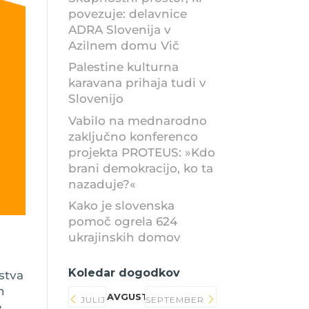
povezuje: delavnice
ADRA Slovenija v
Azilnem domu Vič
Palestine kulturna
karavana prihaja tudi v
Slovenijo
Vabilo na mednarodno
zaključno konferenco
projekta PROTEUS: »Kdo
brani demokracijo, ko ta
nazaduje?«
Kako je slovenska
pomoč ogrela 624
ukrajinskih domov
Koledar dogodkov
stva
h
AVGUST 2026
JULIJ
SEPTEMBER
e