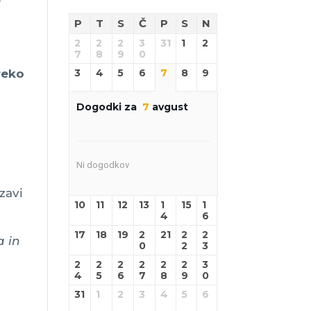
P
T
S
Č
P
S
N
2
2
2
3
31
1
2
7
8
9
0
preko
3
4
5
6
7
8
9
Dogodki za
7
avgust
Ni dogodkov
zavi
10
11
12
13
1
15
1
4
6
17
18
19
2
21
2
2
a in
0
2
3
2
2
2
2
2
2
3
e
4
5
6
7
8
9
0
31
1
2
3
4
5
6