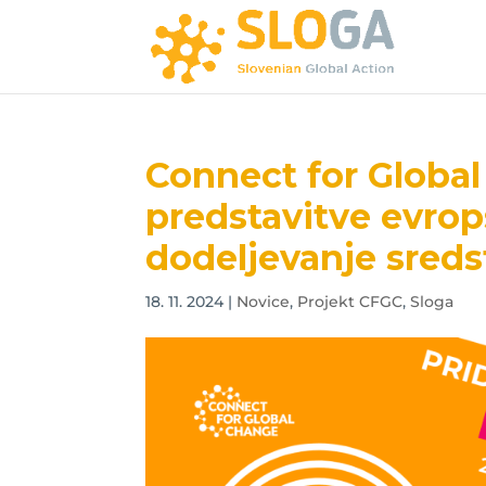
Connect for Glob
predstavitve evrop
dodeljevanje sreds
18. 11. 2024
|
Novice
,
Projekt CFGC
,
Sloga