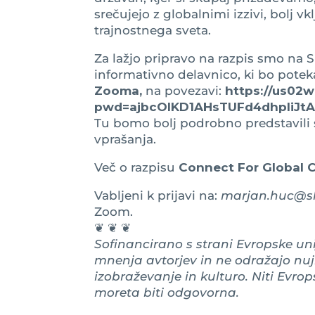
srečujejo z globalnimi izzivi, bolj v
trajnostnega sveta.
Za lažjo pripravo na razpis smo na 
informativno delavnico, ki bo potek
Zooma,
na povezavi:
https://us02
pwd=ajbcOlKD1AHsTUFd4dhpliJtAo
Tu bomo bolj podrobno predstavili s
vprašanja.
Več o razpisu
Connect For Global 
Vabljeni k prijavi na:
marjan.huc@sl
Zoom.
❦ ❦ ❦
Sofinancirano s strani Evropske unij
mnenja avtorjev in ne odražajo nujn
izobraževanje in kulturo. Niti Evrop
moreta biti odgovorna.