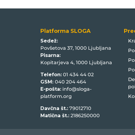
Platforma SLOGA
Pre
Sedež:
Kr
Povšetova 37, 1000 Ljubljana
Po
Pisarna:
Po
Kopitarjeva 4, 1000 Ljubljana
Po
Telefon:
01 434 44 02
De
GSM:
040 204 464
po
E-pošta:
info@sloga-
platform.org
Ko
Davčna št.:
79012710
Matična št.:
2186250000