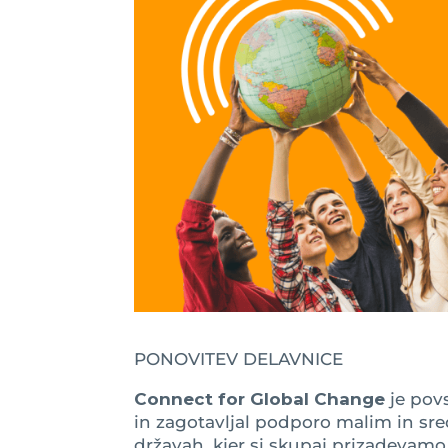
PONOVITEV DELAVNICE
Connect for Global Change
je pov
in zagotavljal podporo malim in sre
državah, kjer si skupaj prizadevamo, d