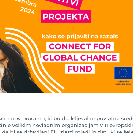
sem nov program, ki bo dodeljeval nepovratna sred
dnje velikim nevladnim organizacijam v 11 evropski
a bi se državljani EU, zlasti mladi in tisti, ki se šel