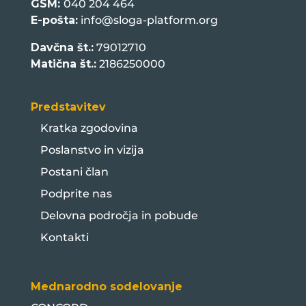
GSM:
040 204 464
E-pošta:
info@sloga-platform.org
Davčna št.:
79012710
Matična št.:
2186250000
Predstavitev
Kratka zgodovina
Poslanstvo in vizija
Postani član
Podprite nas
Delovna področja in pobude
Kontakti
Mednarodno sodelovanje