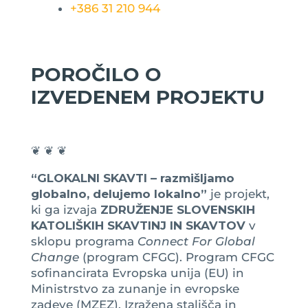
+386 31 210 944
POROČILO O
IZVEDENEM PROJEKTU
❦ ❦ ❦
“GLOKALNI SKAVTI – razmišljamo
globalno, delujemo lokalno”
je projekt,
ki ga izvaja
ZDRUŽENJE SLOVENSKIH
KATOLIŠKIH SKAVTINJ IN SKAVTOV
v
sklopu programa
Connect For Global
Change
(program CFGC). Program CFGC
sofinancirata Evropska unija (EU) in
Ministrstvo za zunanje in evropske
zadeve (MZEZ). Izražena stališča in