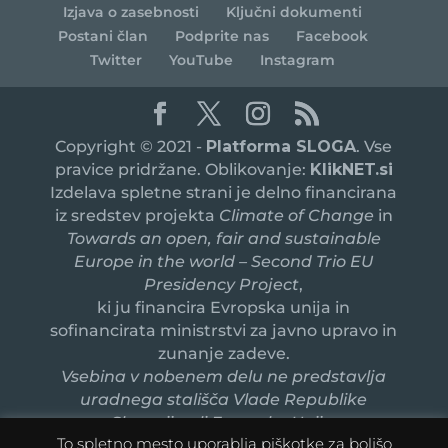
Izjava o zasebnosti
Ključni dokumenti
Postani član
Podprite nas
Facebook
Twitter
YouTube
Instagram
Copyright © 2021 -
Platforma SLOGA
. Vse
pravice pridržane. Oblikovanje:
KlikNET.si
Izdelava spletne strani je delno financirana
iz sredstev projekta
Climate of Change
in
Towards an open, fair and sustainable
Europe in the world – Second Trio EU
Presidency Project
,
ki ju financira Evropska unija in
sofinancirata ministrstvi za javno upravo in
zunanje zadeve.
Vsebina v nobenem delu ne predstavlja
uradnega stališča Vlade Republike
Slovenije ali Evropske Unije.
To spletno mesto uporablja piškotke za boljšo