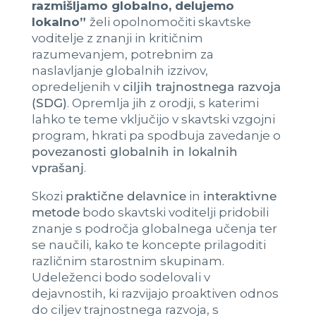
razmišljamo globalno, delujemo
lokalno”
želi opolnomočiti skavtske
voditelje z znanji in kritičnim
razumevanjem, potrebnim za
naslavljanje globalnih izzivov,
opredeljenih v
ciljih trajnostnega razvoja
(SDG)
. Opremlja jih z orodji, s katerimi
lahko te teme vključijo v skavtski vzgojni
program, hkrati pa spodbuja zavedanje o
povezanosti globalnih in lokalnih
vprašanj
.
Skozi
praktične delavnice
in
interaktivne
metode
bodo skavtski voditelji pridobili
znanje s področja globalnega učenja ter
se naučili, kako te koncepte prilagoditi
različnim starostnim skupinam.
Udeleženci bodo sodelovali v
dejavnostih, ki razvijajo proaktiven odnos
do ciljev trajnostnega razvoja, s