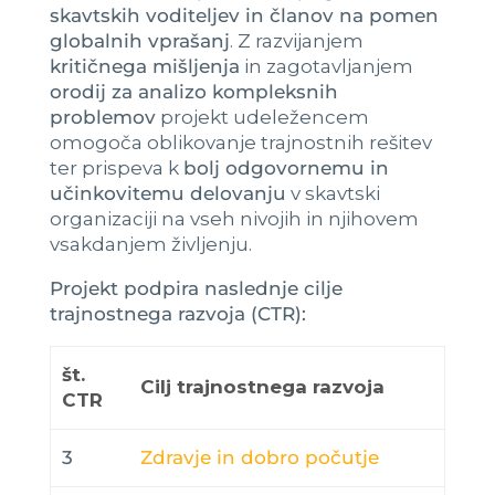
skavtskih voditeljev in članov na pomen
globalnih vprašanj
. Z razvijanjem
kritičnega mišljenja
in zagotavljanjem
orodij za analizo kompleksnih
problemov
projekt udeležencem
omogoča oblikovanje trajnostnih rešitev
ter prispeva k
bolj odgovornemu in
učinkovitemu delovanju
v skavtski
organizaciji na vseh nivojih in njihovem
vsakdanjem življenju.
Projekt podpira naslednje cilje
trajnostnega razvoja (CTR):
št.
Cilj trajnostnega razvoja
CTR
3
Zdravje in dobro počutje