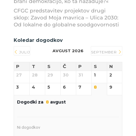
brani demokracijo, ko ta nazaduje?«
CFGC predstavitev projektov drugi
sklop: Zavod Moja mavrica – Ulica 2030:
Od lokalne do globalne soodgovornosti
Koledar dogodkov
AVGUST 2026
JULIJ
SEPTEMBER
P
T
S
Č
P
S
N
27
28
29
30
31
1
2
3
4
5
6
7
8
9
Dogodki za
8
avgust
Ni dogodkov