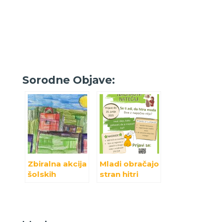
Sorodne Objave:
Zbiralna akcija
Mladi obračajo
šolskih
stran hitri
potrebščin ✏️
modi: Trije
projekti, ki
dokazujejo,
da je trajnost