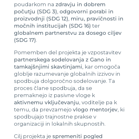
poudarkom na
zdravju in dobrem
počutju (SDG 3)
,
odgovorni porabi in
proizvodnji (SDG 12)
,
miru, pravičnosti in
močnih institucijah (SDG 16)
ter
globalnem partnerstvu za dosego ciljev
(SDG 17)
.
Pomemben del projekta je vzpostavitev
partnerskega sodelovanja z Gano in
tamkajšnjimi skavtinjami
, kar omogoča
globlje razumevanje globalnih izzivov in
spodbuja dolgoročno sodelovanje. Ta
proces člane spodbuja, da se
premaknejo iz pasivne vloge k
aktivnemu vključevanju
, voditelje pa k
temu, da prevzamejo
vlogo mentorjev
, ki
spodbujajo trajnostne prakse v
organizaciji in lokalnih skupnostih.
Cilj projekta je
spremeniti pogled