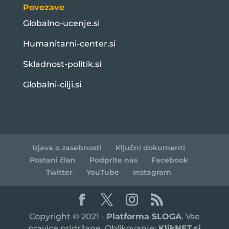
Povezave
Globalno-ucenje.si
Humanitarni-center.si
Skladnost-politik.si
Globalni-cilji.si
Izjava o zasebnosti
Ključni dokumenti
Postani član
Podprite nas
Facebook
Twitter
YouTube
Instagram
Copyright © 2021 -
Platforma SLOGA
. Vse
pravice pridržane. Oblikovanje:
KlikNET.si