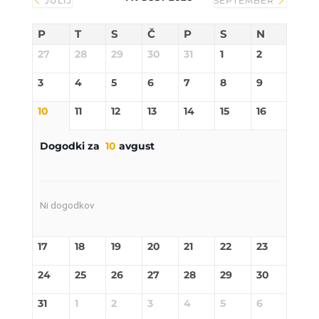
JULIJ
SEPTEMBER
P
T
S
Č
P
S
N
27
28
29
30
31
1
2
3
4
5
6
7
8
9
10
11
12
13
14
15
16
Dogodki za
10
avgust
Ni dogodkov
17
18
19
20
21
22
23
24
25
26
27
28
29
30
31
1
2
3
4
5
6