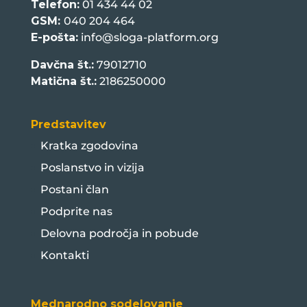
Telefon:
01 434 44 02
GSM:
040 204 464
E-pošta:
info@sloga-platform.org
Davčna št.:
79012710
Matična št.:
2186250000
Predstavitev
Kratka zgodovina
Poslanstvo in vizija
Postani član
Podprite nas
Delovna področja in pobude
Kontakti
Mednarodno sodelovanje