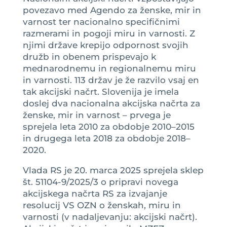
povezavo med Agendo za ženske, mir in
varnost ter nacionalno specifičnimi
razmerami in pogoji miru in varnosti. Z
njimi države krepijo odpornost svojih
družb in obenem prispevajo k
mednarodnemu in regionalnemu miru
in varnosti. 113 držav je že razvilo vsaj en
tak akcijski načrt. Slovenija je imela
doslej dva nacionalna akcijska načrta za
ženske, mir in varnost – prvega je
sprejela leta 2010 za obdobje 2010–2015
in drugega leta 2018 za obdobje 2018–
2020.
Vlada RS je 20. marca 2025 sprejela sklep
št. 51104-9/2025/3 o pripravi novega
akcijskega načrta RS za izvajanje
resolucij VS OZN o ženskah, miru in
varnosti (v nadaljevanju: akcijski načrt).