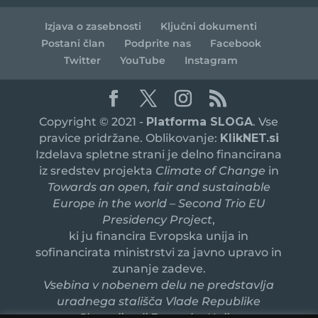
Izjava o zasebnosti
Ključni dokumenti
Postani član
Podprite nas
Facebook
Twitter
YouTube
Instagram
Copyright © 2021 -
Platforma SLOGA
. Vse
pravice pridržane. Oblikovanje:
KlikNET.si
Izdelava spletne strani je delno financirana
iz sredstev projekta
Climate of Change
in
Towards an open, fair and sustainable
Europe in the world – Second Trio EU
Presidency Project
,
ki ju financira Evropska unija in
sofinancirata ministrstvi za javno upravo in
zunanje zadeve.
Vsebina v nobenem delu ne predstavlja
uradnega stališča Vlade Republike
Slovenije ali Evropske Unije.