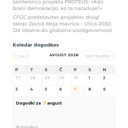
konferenco projekta PROTEUS: »Kdo
brani demokracijo, ko ta nazaduje?«
CFGC predstavitev projektov drugi
sklop: Zavod Moja mavrica – Ulica 2030:
Od lokalne do globalne soodgovornosti
Koledar dogodkov
AVGUST 2026
JULIJ
SEPTEMBER
P
T
S
Č
P
S
N
27
28
29
30
31
1
2
3
4
5
6
7
8
9
Dogodki za
7
avgust
Ni dogodkov