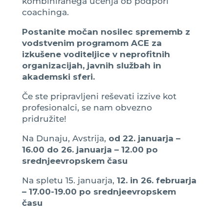
kombiniranega učenja ob podpori
coachinga.
Postanite močan nosilec sprememb z
vodstvenim programom ACE za
izkušene voditeljice v neprofitnih
organizacijah, javnih službah in
akademski sferi.
Če ste pripravljeni reševati izzive kot
profesionalci, se nam obvezno
pridružite!
Na Dunaju, Avstrija,
od 22. januarja –
16.00 do 26. januarja – 12.00 po
srednjeevropskem času
Na spletu 15. januarja,
12. in 26. februarja
– 17.00-19.00 po srednjeevropskem
času