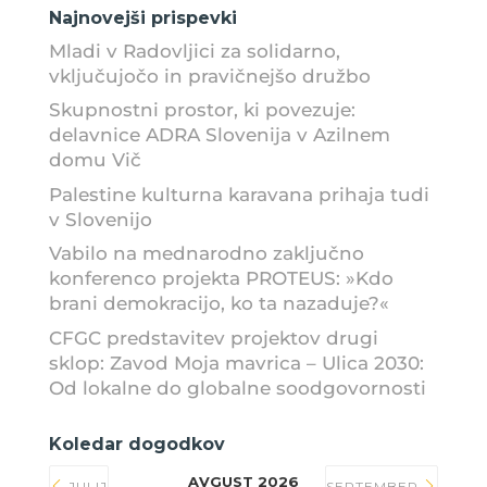
Najnovejši prispevki
Mladi v Radovljici za solidarno,
vključujočo in pravičnejšo družbo
Skupnostni prostor, ki povezuje:
delavnice ADRA Slovenija v Azilnem
domu Vič
Palestine kulturna karavana prihaja tudi
v Slovenijo
Vabilo na mednarodno zaključno
konferenco projekta PROTEUS: »Kdo
brani demokracijo, ko ta nazaduje?«
CFGC predstavitev projektov drugi
sklop: Zavod Moja mavrica – Ulica 2030:
Od lokalne do globalne soodgovornosti
Koledar dogodkov
AVGUST 2026
JULIJ
SEPTEMBER