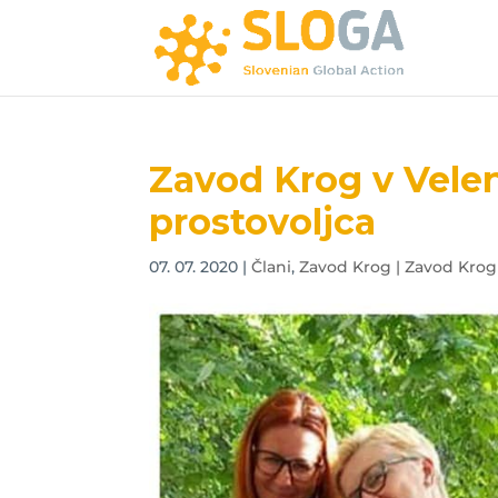
Zavod Krog v Velen
prostovoljca
07. 07. 2020
|
Člani
,
Zavod Krog | Zavod Krog 