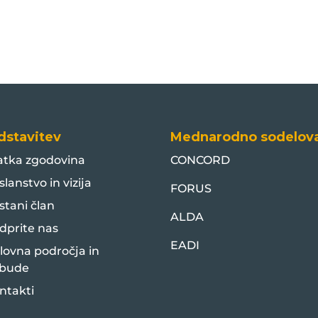
dstavitev
Mednarodno sodelov
atka zgodovina
CONCORD
slanstvo in vizija
FORUS
stani član
ALDA
dprite nas
EADI
lovna področja in
bude
ntakti