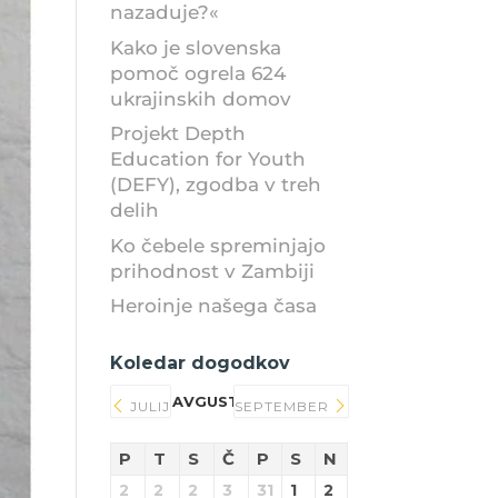
nazaduje?«
Kako je slovenska
pomoč ogrela 624
ukrajinskih domov
Projekt Depth
Education for Youth
(DEFY), zgodba v treh
delih
Ko čebele spreminjajo
prihodnost v Zambiji
Heroinje našega časa
Koledar dogodkov
AVGUST 2026
JULIJ
SEPTEMBER
P
T
S
Č
P
S
N
2
2
2
3
31
1
2