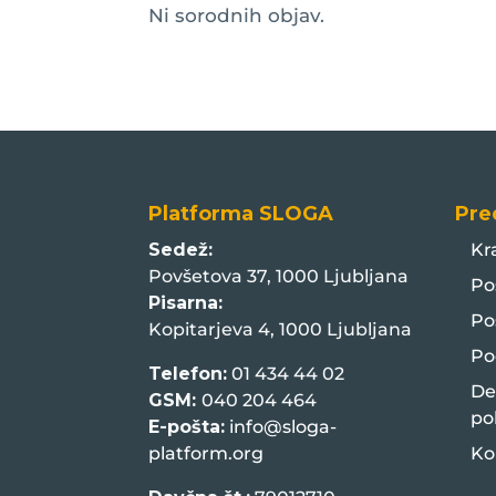
Ni sorodnih objav.
Platforma SLOGA
Pre
Sedež:
Kr
Povšetova 37, 1000 Ljubljana
Po
Pisarna:
Po
Kopitarjeva 4, 1000 Ljubljana
Po
Telefon:
01 434 44 02
De
GSM:
040 204 464
po
E-pošta:
info@sloga-
platform.org
Ko