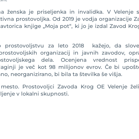
 ženska je priseljenka in invalidka. V Velenje s
 aktivna prostovoljka. Od 2019 je vodja organizacije 
vtorica knjige „Moja pot“, ki jo je izdal Zavod Kr
prostovoljstvu za leto 2018 kažejo, da slove
 prostovoljskih organizacij in javnih zavodov, opr
stovoljskega dela. Ocenjena vrednost prisp
aginji je več kot 98 milijonov evrov. Če bi upošt
o, neorganizirano, bi bila ta številka še višja.
o mesto. Prostovoljci Zavoda Krog OE Velenje želi
ljenje v lokalni skupnosti.