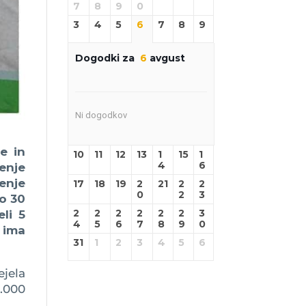
7
8
9
0
3
4
5
6
7
8
9
Dogodki za
6
avgust
Ni dogodkov
e in
10
11
12
13
1
15
1
4
6
enje
enje
17
18
19
2
21
2
2
0
2
3
do 30
2
2
2
2
2
2
3
eli 5
4
5
6
7
8
9
0
 ima
31
1
2
3
4
5
6
ejela
1.000