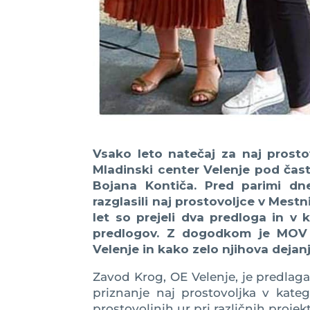
Vsako leto natečaj za naj prostov
Mladinski center Velenje pod čas
Bojana Kontiča. Pred parimi dn
razglasili naj prostovoljce v Mestn
let so prejeli dva predloga in v k
predlogov. Z dogodkom je MOV 
Velenje in kako zelo njihova dejanj
Zavod Krog, OE Velenje, je predlag
priznanje naj prostovoljka v kateg
prostovoljnih ur pri različnih projekt