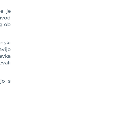
e je
Zavod
og ob
nski
avijo
evka
evali
jo s