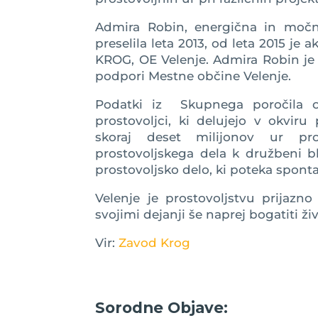
Admira Robin, energična in močna
preselila leta 2013, od leta 2015 je
KROG, OE Velenje. Admira Robin je a
podpori Mestne občine Velenje.
Podatki iz Skupnega poročila o 
prostovoljci, ki delujejo v okviru
skoraj deset milijonov ur pro
prostovoljskega dela k družbeni bl
prostovoljsko delo, ki poteka spontan
Velenje je prostovoljstvu prijazn
svojimi dejanji še naprej bogatiti živ
Vir:
Zavod Krog
Sorodne Objave: