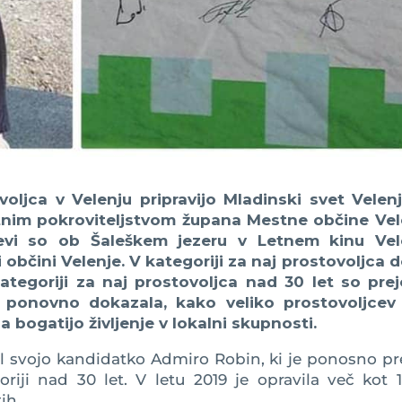
oljca v Velenju pripravijo Mladinski svet Velenj
tnim pokroviteljstvom župana Mestne občine Vel
evi so ob Šaleškem jezeru v Letnem kinu Vel
i občini Velenje. V kategoriji za naj prostovoljca 
ategoriji za naj prostovoljca nad 30 let so prej
ponovno dokazala, kako veliko prostovoljcev
a bogatijo življenje v lokalni skupnosti.
al svojo kandidatko Admiro Robin, ki je ponosno pr
oriji nad 30 let. V letu 2019 je opravila več kot 
ih.