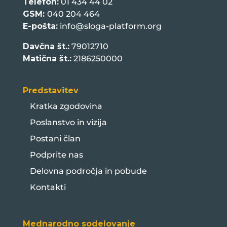
Telefon:
01 434 44 02
GSM:
040 204 464
E-pošta:
info@sloga-platform.org
Davčna št.:
79012710
Matična št.:
2186250000
Predstavitev
Kratka zgodovina
Poslanstvo in vizija
Postani član
Podprite nas
Delovna področja in pobude
Kontakti
Mednarodno sodelovanje