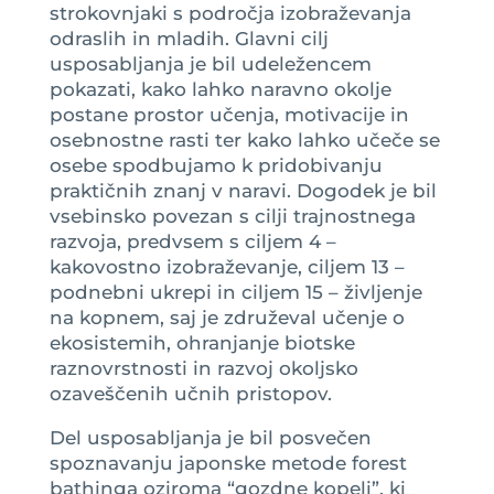
strokovnjaki s področja izobraževanja
odraslih in mladih. Glavni cilj
usposabljanja je bil udeležencem
pokazati, kako lahko naravno okolje
postane prostor učenja, motivacije in
osebnostne rasti ter kako lahko učeče se
osebe spodbujamo k pridobivanju
praktičnih znanj v naravi. Dogodek je bil
vsebinsko povezan s cilji trajnostnega
razvoja, predvsem s ciljem 4 –
kakovostno izobraževanje, ciljem 13 –
podnebni ukrepi in ciljem 15 – življenje
na kopnem, saj je združeval učenje o
ekosistemih, ohranjanje biotske
raznovrstnosti in razvoj okoljsko
ozaveščenih učnih pristopov.
Del usposabljanja je bil posvečen
spoznavanju japonske metode forest
bathinga oziroma “gozdne kopeli”, ki