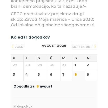
konferenco projekta PROTEUS: »Kdo
brani demokracijo, ko ta nazaduje?«
CFGC predstavitev projektov drugi
sklop: Zavod Moja mavrica – Ulica 2030:
Od lokalne do globalne soodgovornosti
Koledar dogodkov
AVGUST 2026
JULIJ
SEPTEMBER
P
T
S
Č
P
S
N
27
28
29
30
31
1
2
3
4
5
6
7
8
9
Dogodki za
8
avgust
Ni dogodkov