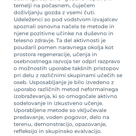
temelji na počasnem, čuječem
doživljanju gozda z vsemi čuti.
Udeleženci so pod vodstvom izvajalcev
spoznali osnovna načela te metode in
njene pozitivne učinke na duševno in
telesno zdravje. Ta del aktivnosti je
poudaril pomen naravnega okolja kot
prostora regeneracije, učenja in
osebnostnega razvoja ter odprl razpravo
o možnostih uporabe takšnih pristopov
pri delu z različnimi skupinami učečih se
oseb. Usposabljanje je bilo izvedeno z
uporabo različnih metod neformalnega
izobraževanja, ki so omogočale aktivno
sodelovanje in izkustveno učenje.
Uporabljene metode so vključevale
predavanje, voden pogovor, delo na
terenu, demonstracijo, opazovanje,
refleksijo in skupinsko evalvacijo.