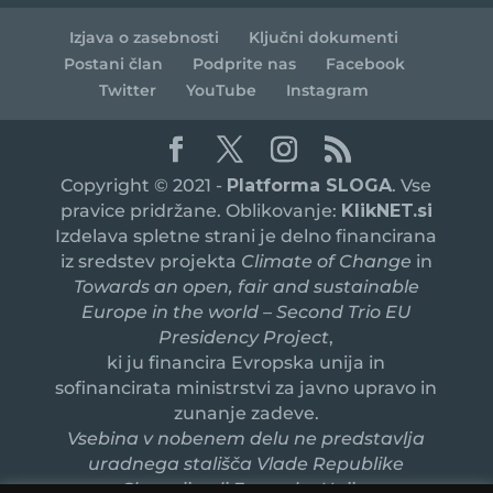
Izjava o zasebnosti
Ključni dokumenti
Postani član
Podprite nas
Facebook
Twitter
YouTube
Instagram
Copyright © 2021 -
Platforma SLOGA
. Vse
pravice pridržane. Oblikovanje:
KlikNET.si
Izdelava spletne strani je delno financirana
iz sredstev projekta
Climate of Change
in
Towards an open, fair and sustainable
Europe in the world – Second Trio EU
Presidency Project
,
ki ju financira Evropska unija in
sofinancirata ministrstvi za javno upravo in
zunanje zadeve.
Vsebina v nobenem delu ne predstavlja
uradnega stališča Vlade Republike
Slovenije ali Evropske Unije.