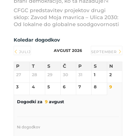
brani demokracijo, ko ta nazaduje?«
CFGC predstavitev projektov drugi
sklop: Zavod Moja mavrica – Ulica 2030:
Od lokalne do globalne soodgovornosti
Koledar dogodkov
AVGUST 2026
JULIJ
SEPTEMBER
P
T
S
Č
P
S
N
27
28
29
30
31
1
2
3
4
5
6
7
8
9
Dogodki za
9
avgust
Ni dogodkov