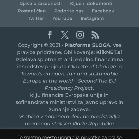
Izjava o zasebnosti
Ključni dokumenti
Postani član
Podprite nas
Facebook
Twitter
YouTube
Instagram
Copyright © 2021 -
Platforma SLOGA
. Vse
pravice pridržane. Oblikovanje:
KlikNET.si
Izdelava spletne strani je delno financirana
iz sredstev projekta
Climate of Change
in
Towards an open, fair and sustainable
Europe in the world – Second Trio EU
Presidency Project
,
ki ju financira Evropska unija in
sofinancirata ministrstvi za javno upravo in
zunanje zadeve.
Vsebina v nobenem delu ne predstavlja
uradnega stališča Vlade Republike
Slovenije ali Evropske Unije.
To spletno mesto uporablja piškotke za boljšo