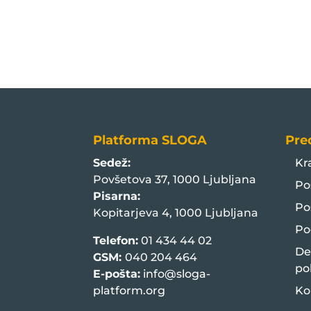
Platforma SLOGA
Pre
Sedež:
Kr
Povšetova 37, 1000 Ljubljana
Po
Pisarna:
Po
Kopitarjeva 4, 1000 Ljubljana
Po
Telefon:
01 434 44 02
De
GSM:
040 204 464
po
E-pošta:
info@sloga-
platform.org
Ko