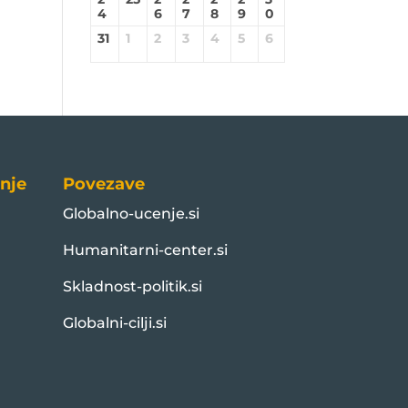
4
6
7
8
9
0
31
1
2
3
4
5
6
nje
Povezave
Globalno-ucenje.si
Humanitarni-center.si
Skladnost-politik.si
Globalni-cilji.si