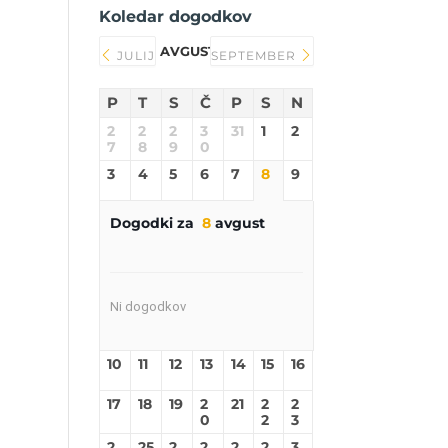
Koledar dogodkov
AVGUST 2026
JULIJ
SEPTEMBER
P
T
S
Č
P
S
N
2
2
2
3
31
1
2
7
8
9
0
3
4
5
6
7
8
9
Dogodki za
8
avgust
Ni dogodkov
10
11
12
13
14
15
16
17
18
19
2
21
2
2
0
2
3
2
25
2
2
2
2
3