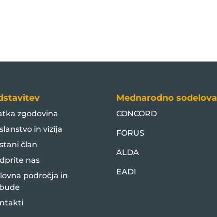
dstavitev
Mednarodno sodelova
atka zgodovina
CONCORD
slanstvo in vizija
FORUS
stani član
ALDA
dprite nas
EADI
lovna področja in
bude
ntakti