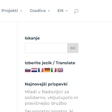
Projekti
Gradiva
EN
Iskanje
Izberite jezik / Translate
Najnovejši prispevki
Mladi v Radovljici za
solidarno, vključujočo in
pravičnejšo družbo
Skupnostni prostor, ki