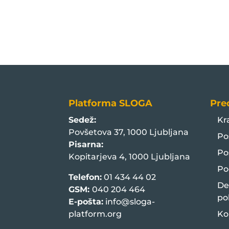
Platforma SLOGA
Pre
Sedež:
Kr
Povšetova 37, 1000 Ljubljana
Po
Pisarna:
Po
Kopitarjeva 4, 1000 Ljubljana
Po
Telefon:
01 434 44 02
De
GSM:
040 204 464
po
E-pošta:
info@sloga-
platform.org
Ko