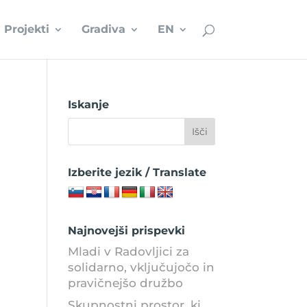
Projekti
Gradiva
EN
Iskanje
Izberite jezik / Translate
Najnovejši prispevki
Mladi v Radovljici za
solidarno, vključujočo in
pravičnejšo družbo
Skupnostni prostor, ki