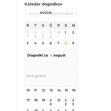
Koledar dogodkov
AVGUST 2026
JULIJ
SEPTEMBER
P
T
S
Č
P
S
N
2
2
2
3
31
1
2
7
8
9
0
3
4
5
6
7
8
9
Dogodki za
8
avgust
Ni dogodkov
10
11
12
13
14
15
16
17
18
19
2
21
2
2
0
2
3
2
25
2
2
2
2
3