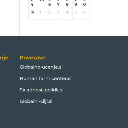
4
6
7
8
9
0
31
1
2
3
4
5
6
nje
Povezave
Globalno-ucenje.si
Humanitarni-center.si
Skladnost-politik.si
Globalni-cilji.si