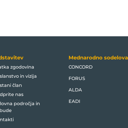
dstavitev
Mednarodno sodelova
atka zgodovina
CONCORD
slanstvo in vizija
FORUS
stani član
ALDA
dprite nas
EADI
lovna področja in
bude
ntakti