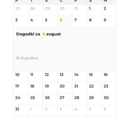
P
T
S
Č
P
S
N
27
28
29
30
31
1
2
3
4
5
6
7
8
9
Dogodki za
6
avgust
Ni dogodkov
10
11
12
13
14
15
16
17
18
19
20
21
22
23
24
25
26
27
28
29
30
31
1
2
3
4
5
6