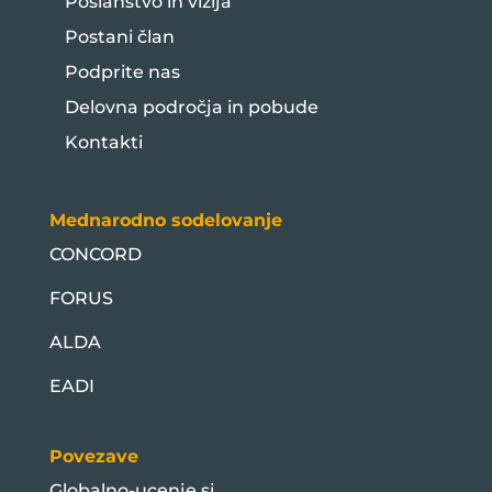
Poslanstvo in vizija
Postani član
Podprite nas
Delovna področja in pobude
Kontakti
Mednarodno sodelovanje
CONCORD
FORUS
ALDA
EADI
Povezave
Globalno-ucenje.si