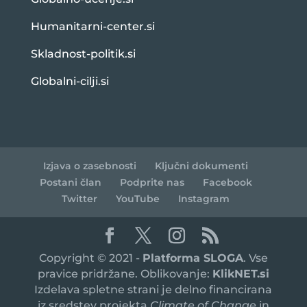
Humanitarni-center.si
Skladnost-politik.si
Globalni-cilji.si
Izjava o zasebnosti
Ključni dokumenti
Postani član
Podprite nas
Facebook
Twitter
YouTube
Instagram
Copyright © 2021 -
Platforma SLOGA
. Vse
pravice pridržane. Oblikovanje:
KlikNET.si
Izdelava spletne strani je delno financirana
iz sredstev projekta
Climate of Change
in