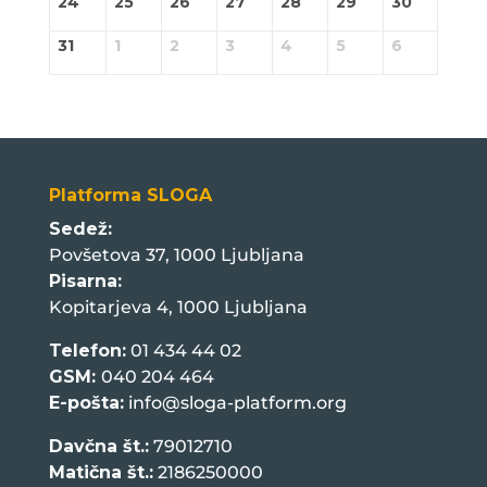
24
25
26
27
28
29
30
31
1
2
3
4
5
6
Platforma SLOGA
Sedež:
Povšetova 37, 1000 Ljubljana
Pisarna:
Kopitarjeva 4, 1000 Ljubljana
Telefon:
01 434 44 02
GSM:
040 204 464
E-pošta:
info@sloga-platform.org
Davčna št.:
79012710
Matična št.:
2186250000