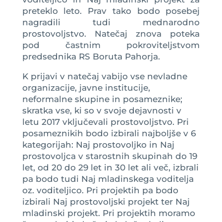
preteklo leto. Prav tako bodo posebej
nagradili tudi mednarodno
prostovoljstvo. Natečaj znova poteka
pod častnim pokroviteljstvom
predsednika RS Boruta Pahorja.
K prijavi v natečaj vabijo vse nevladne
organizacije, javne institucije,
neformalne skupine in posameznike;
skratka vse, ki so v svoje dejavnosti v
letu 2017 vključevali prostovoljstvo. Pri
posameznikih bodo izbirali najboljše v 6
kategorijah: Naj prostovoljko in Naj
prostovoljca v starostnih skupinah do 19
let, od 20 do 29 let in 30 let ali več, izbrali
pa bodo tudi Naj mladinskega voditelja
oz. voditeljico. Pri projektih pa bodo
izbirali Naj prostovoljski projekt ter Naj
mladinski projekt. Pri projektih moramo