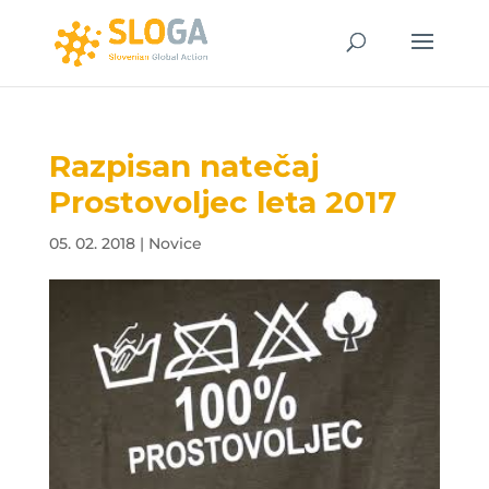
Razpisan natečaj
Prostovoljec leta 2017
05. 02. 2018
|
Novice