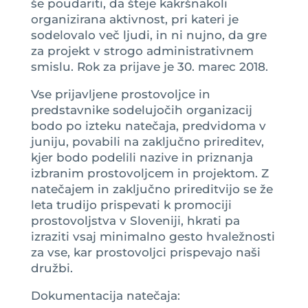
še poudariti, da šteje kakršnakoli
organizirana aktivnost, pri kateri je
sodelovalo več ljudi, in ni nujno, da gre
za projekt v strogo administrativnem
smislu. Rok za prijave je 30. marec 2018.
Vse prijavljene prostovoljce in
predstavnike sodelujočih organizacij
bodo po izteku natečaja, predvidoma v
juniju, povabili na zaključno prireditev,
kjer bodo podelili nazive in priznanja
izbranim prostovoljcem in projektom. Z
natečajem in zaključno prireditvijo se že
leta trudijo prispevati k promociji
prostovoljstva v Sloveniji, hkrati pa
izraziti vsaj minimalno gesto hvaležnosti
za vse, kar prostovoljci prispevajo naši
družbi.
Dokumentacija natečaja: