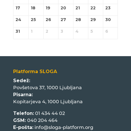
17
18
19
20
21
22
23
24
25
26
27
28
29
30
31
1
2
3
4
5
6
Platforma SLOGA
Sedež:
Povšetova 37, 1000 Ljubljana
Pisarna:
Kopitarjeva 4, 1000 Ljubljana
Telefon:
01 434 44 02
GSM:
040 204 464
E-pošta:
info@sloga-platform.org