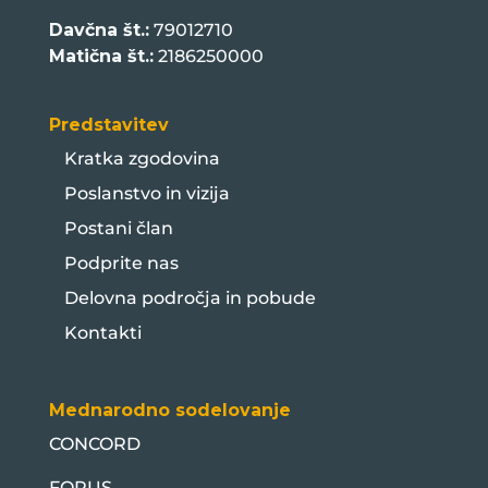
Davčna št.:
79012710
Matična št.:
2186250000
Predstavitev
Kratka zgodovina
Poslanstvo in vizija
Postani član
Podprite nas
Delovna področja in pobude
Kontakti
Mednarodno sodelovanje
CONCORD
FORUS