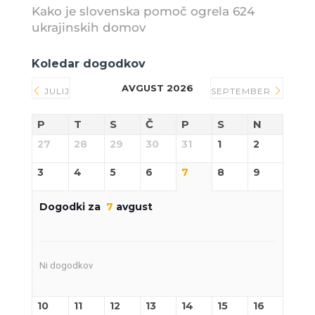
Kako je slovenska pomoč ogrela 624
ukrajinskih domov
Koledar dogodkov
AVGUST 2026
JULIJ
SEPTEMBER
P
T
S
Č
P
S
N
27
28
29
30
31
1
2
3
4
5
6
7
8
9
Dogodki za
7
avgust
Ni dogodkov
10
11
12
13
14
15
16