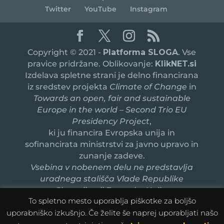
Twitter
YouTube
Instagram
Copyright © 2021 -
Platforma SLOGA
. Vse
pravice pridržane. Oblikovanje:
KlikNET.si
Izdelava spletne strani je delno financirana
iz sredstev projekta
Climate of Change
in
Towards an open, fair and sustainable
Europe in the world – Second Trio EU
Presidency Project
,
ki ju financira Evropska unija in
sofinancirata ministrstvi za javno upravo in
zunanje zadeve.
Vsebina v nobenem delu ne predstavlja
uradnega stališča Vlade Republike
Slovenije ali Evropske Unije.
To spletno mesto uporablja piškotke za boljšo
uporabniško izkušnjo. Če želite še naprej uporabljati našo