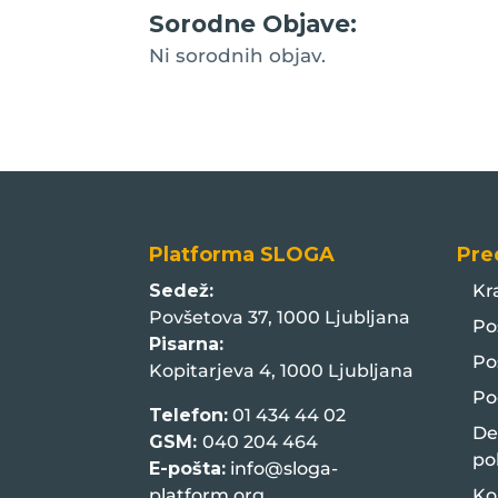
Sorodne Objave:
Ni sorodnih objav.
Platforma SLOGA
Pre
Sedež:
Kr
Povšetova 37, 1000 Ljubljana
Po
Pisarna:
Po
Kopitarjeva 4, 1000 Ljubljana
Po
Telefon:
01 434 44 02
De
GSM:
040 204 464
po
E-pošta:
info@sloga-
platform.org
Ko