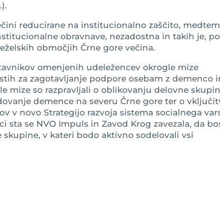
).
čini reducirane na institucionalno zaščito, medtem
 institucionalne obravnave, nezadostna in takih je, p
deželskih območjih Črne gore večina.
stavnikov omenjenih udeležencev okrogle mize
ostih za zagotavljanje podpore osebam z demenco i
e mize so razpravljali o oblikovanju delovne skupin
dovanje demence na severu Črne gore ter o vključit
v v novo Strategijo razvoja sistema socialnega var
enci sta se NVO Impuls in Zavod Krog zavezala, da bo
skupine, v kateri bodo aktivno sodelovali vsi