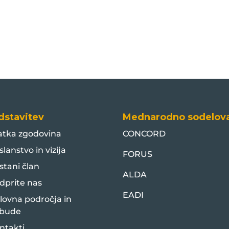
dstavitev
Mednarodno sodelov
atka zgodovina
CONCORD
slanstvo in vizija
FORUS
stani član
ALDA
dprite nas
EADI
lovna področja in
bude
ntakti