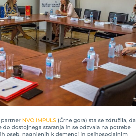
i partner
NVO IMPULS
(Črne gora) sta se združila, da
ce do dostojnega staranja in se odzvala na potrebe
jših oseb, nagnjenih k demenci in psihosocialnim