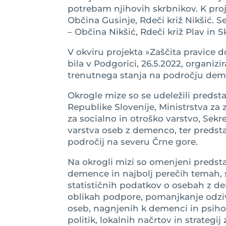
potrebam njihovih skrbnikov. K proje
Občina Gusinje, Rdeči križ Nikšić. Se
– Občina Nikšić, Rdeči križ Plav in Sk
V okviru projekta »Zaščita pravice 
bila v Podgorici, 26.5.2022, organiz
trenutnega stanja na področju dem
Okrogle mize so se udeležili predst
Republike Slovenije, Ministrstva za z
za socialno in otroško varstvo, Sekr
varstva oseb z demenco, ter predsta
področij na severu Črne gore.
Na okrogli mizi so omenjeni predst
demence in najbolj perečih temah, 
statističnih podatkov o osebah z 
oblikah podpore, pomanjkanje odziv
oseb, nagnjenih k demenci in psih
politik, lokalnih načrtov in strategi