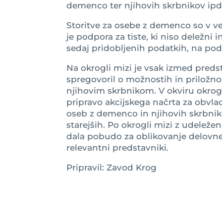
demenco ter njihovih skrbnikov ipd.
Storitve za osebe z demenco so v ve
je podpora za tiste, ki niso deležni
sedaj pridobljenih podatkih, na po
Na okrogli mizi je vsak izmed pred
spregovoril o možnostih in priložn
njihovim skrbnikom. V okviru okrogl
pripravo akcijskega načrta za obvla
oseb z demenco in njihovih skrbniko
starejših. Po okrogli mizi z udelež
dala pobudo za oblikovanje delovne 
relevantni predstavniki.
Pripravil: Zavod Krog