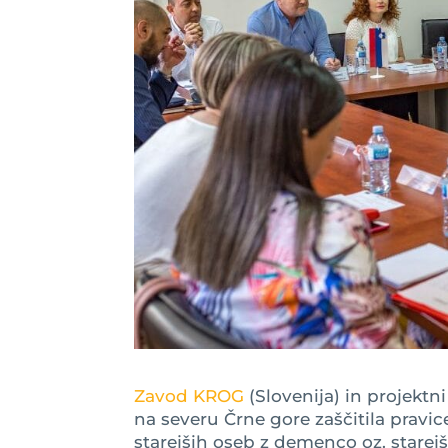
Zavod KROG
(Slovenija) in projektn
na severu Črne gore zaščitila pravi
starejših oseb z demenco oz. stare