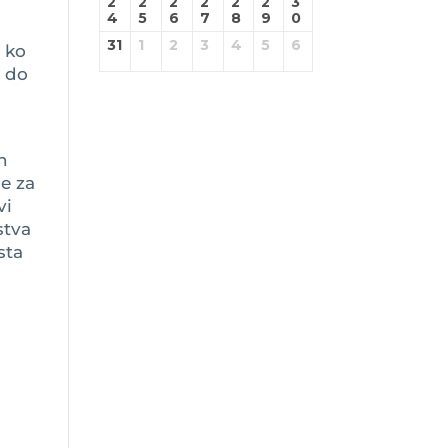
2
2
2
2
2
2
3
4
5
6
7
8
9
0
31
1
2
3
4
5
6
 ko
o do
n
e za
vi
stva
sta