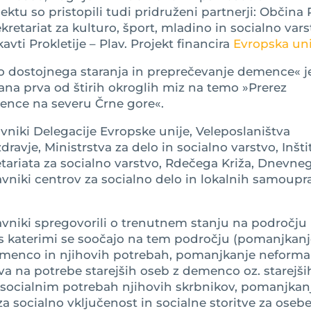
ktu so pristopili tudi pridruženi partnerji: Občina 
kretariat za kulturo, šport, mladino in socialno var
avti Prokletije – Plav. Projekt financira
Evropska uni
do dostojnega staranja in preprečevanje demence« j
irana prva od štirih okroglih miz na temo »Prerez
ence na severu Črne gore«.
avniki Delegacije Evropske unije, Veleposlaništva
dravje, Ministrstva za delo in socialno varstvo, Inšti
etariata za socialno varstvo, Rdečega Križa, Dnevne
vniki centrov za socialno delo in lokalnih samoupra
avniki spregovorili o trenutnem stanju na področju
s katerimi se soočajo na tem področju (pomanjkan
demenco in njihovih potrebah, pomanjkanje neforma
a na potrebe starejših oseb z demenco oz. starejši
osocialnim potrebah njihovih skrbnikov, pomanjkan
j za socialno vključenost in socialne storitve za osebe