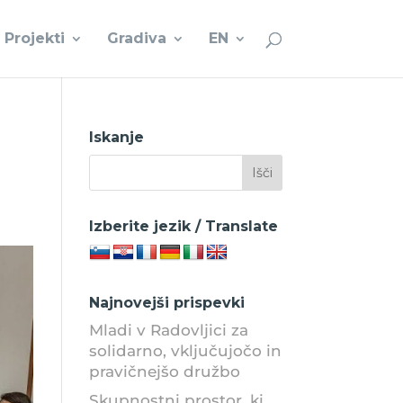
Projekti
Gradiva
EN
Iskanje
Izberite jezik / Translate
Najnovejši prispevki
Mladi v Radovljici za
solidarno, vključujočo in
pravičnejšo družbo
Skupnostni prostor, ki