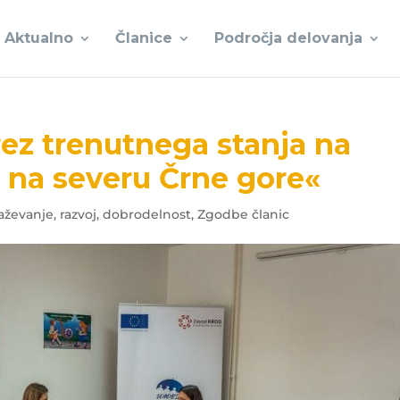
Aktualno
Članice
Področja delovanja
ez trenutnega stanja na
na severu Črne gore«
aževanje, razvoj, dobrodelnost
,
Zgodbe članic