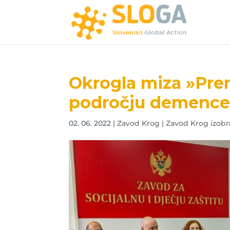
Okrogla miza »Prer
področju demence 
02. 06. 2022
|
Zavod Krog | Zavod Krog izobr