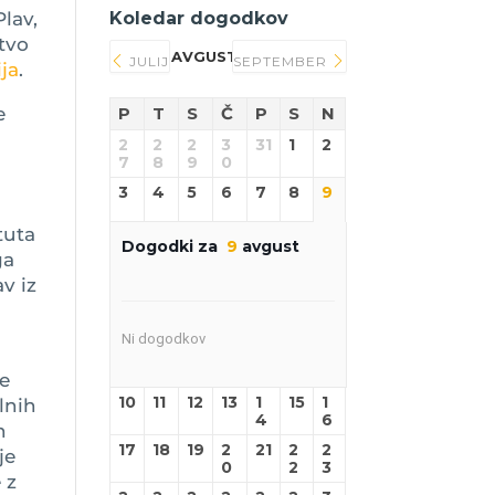
Koledar dogodkov
Plav,
stvo
AVGUST 2026
JULIJ
SEPTEMBER
ja
.
P
T
S
Č
P
S
N
e
2
2
2
3
31
1
2
7
8
9
0
3
4
5
6
7
8
9
tuta
Dogodki za
9
avgust
ga
v iz
Ni dogodkov
je
10
11
12
13
1
15
1
lnih
4
6
h
17
18
19
2
21
2
2
je
0
2
3
 z