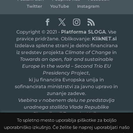
Twitter
YouTube
Instagram
Copyright © 2021 -
Platforma SLOGA
. Vse
pravice pridržane. Oblikovanje:
KlikNET.si
Izdelava spletne strani je delno financirana
iz sredstev projekta
Climate of Change
in
Towards an open, fair and sustainable
Europe in the world – Second Trio EU
Presidency Project
,
ki ju financira Evropska unija in
sofinancirata ministrstvi za javno upravo in
zunanje zadeve.
Vsebina v nobenem delu ne predstavlja
uradnega stališča Vlade Republike
Slovenije ali Evropske Unije.
To spletno mesto uporablja piškotke za boljšo
uporabniško izkušnjo. Če želite še naprej uporabljati našo