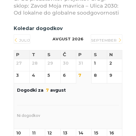
sklop: Zavod Moja mavrica – Ulica 2030:
Od lokalne do globalne soodgovornosti
Koledar dogodkov
AVGUST 2026
JULIJ
SEPTEMBER
P
T
S
Č
P
S
N
27
28
29
30
31
1
2
3
4
5
6
7
8
9
Dogodki za
7
avgust
Ni dogodkov
10
11
12
13
14
15
16