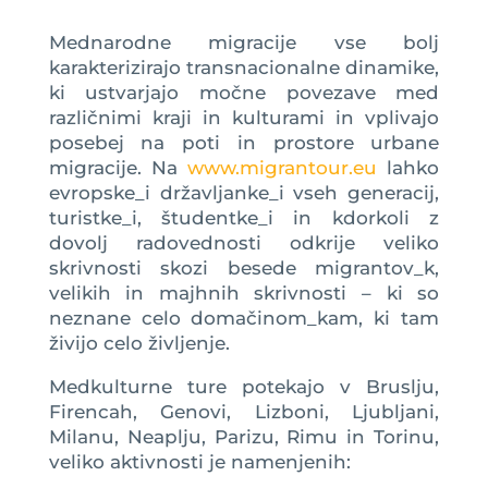
Mednarodne migracije vse bolj
karakterizirajo transnacionalne dinamike,
ki ustvarjajo močne povezave med
različnimi kraji in kulturami in vplivajo
posebej na poti in prostore urbane
migracije. Na
www.migrantour.eu
lahko
evropske_i državljanke_i vseh generacij,
turistke_i, študentke_i in kdorkoli z
dovolj radovednosti odkrije veliko
skrivnosti skozi besede migrantov_k,
velikih in majhnih skrivnosti – ki so
neznane celo domačinom_kam, ki tam
živijo celo življenje.
Medkulturne ture potekajo v Bruslju,
Firencah, Genovi, Lizboni, Ljubljani,
Milanu, Neaplju, Parizu, Rimu in Torinu,
veliko aktivnosti je namenjenih: