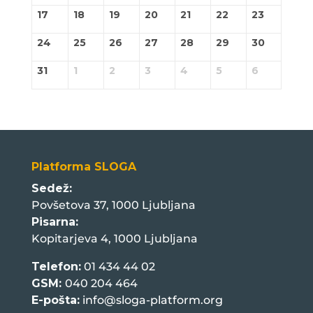
17
18
19
20
21
22
23
24
25
26
27
28
29
30
31
1
2
3
4
5
6
Platforma SLOGA
Sedež:
Povšetova 37, 1000 Ljubljana
Pisarna:
Kopitarjeva 4, 1000 Ljubljana
Telefon:
01 434 44 02
GSM:
040 204 464
E-pošta:
info@sloga-platform.org