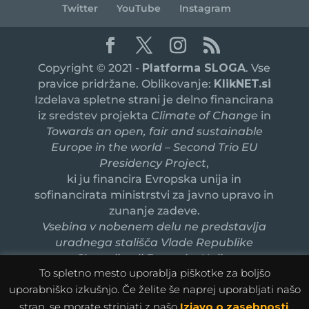
Twitter
YouTube
Instagram
Copyright © 2021 -
Platforma SLOGA
. Vse
pravice pridržane. Oblikovanje:
KlikNET.si
Izdelava spletne strani je delno financirana
iz sredstev projekta
Climate of Change
in
Towards an open, fair and sustainable
Europe in the world – Second Trio EU
Presidency Project
,
ki ju financira Evropska unija in
sofinancirata ministrstvi za javno upravo in
zunanje zadeve.
Vsebina v nobenem delu ne predstavlja
uradnega stališča Vlade Republike
Slovenije ali Evropske Unije.
To spletno mesto uporablja piškotke za boljšo
uporabniško izkušnjo. Če želite še naprej uporabljati našo
stran, se morate strinjati z našo
Izjavo o zasebnosti
.