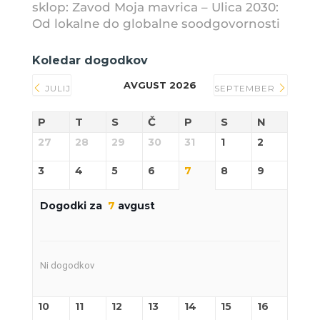
sklop: Zavod Moja mavrica – Ulica 2030:
Od lokalne do globalne soodgovornosti
Koledar dogodkov
AVGUST 2026
JULIJ
SEPTEMBER
P
T
S
Č
P
S
N
27
28
29
30
31
1
2
3
4
5
6
7
8
9
Dogodki za
7
avgust
Ni dogodkov
10
11
12
13
14
15
16