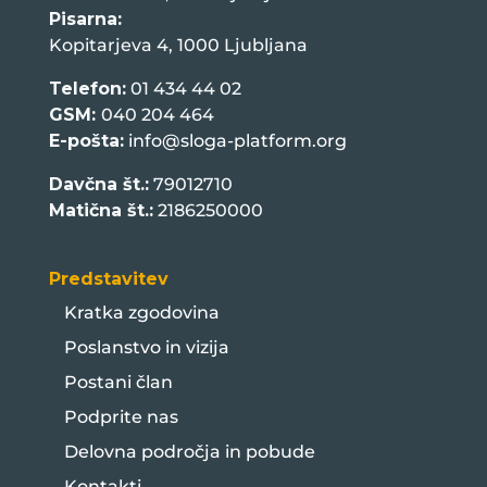
Pisarna:
Kopitarjeva 4, 1000 Ljubljana
Telefon:
01 434 44 02
GSM:
040 204 464
E-pošta:
info@sloga-platform.org
Davčna št.:
79012710
Matična št.:
2186250000
Predstavitev
Kratka zgodovina
Poslanstvo in vizija
Postani član
Podprite nas
Delovna področja in pobude
Kontakti