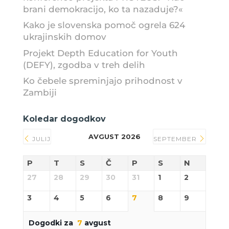
brani demokracijo, ko ta nazaduje?«
Kako je slovenska pomoč ogrela 624
ukrajinskih domov
Projekt Depth Education for Youth
(DEFY), zgodba v treh delih
Ko čebele spreminjajo prihodnost v
Zambiji
Koledar dogodkov
AVGUST 2026
JULIJ
SEPTEMBER
P
T
S
Č
P
S
N
27
28
29
30
31
1
2
3
4
5
6
7
8
9
Dogodki za
7
avgust