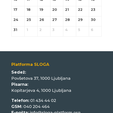
17
18
19
20
21
22
23
24
25
26
27
28
29
30
31
1
2
3
4
5
6
Platforma SLOGA
Sedež:
Povšetova 37, 1000 Ljubljana
Pisarna:
Kopitarjeva 4, 1000 Ljubljana
Telefon:
01 434 44 02
GSM:
040 204 464
E-pošta:
info@sloga-platform.org