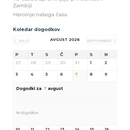
Zambiji
Heroinje našega časa
Koledar dogodkov
AVGUST 2026
JULIJ
SEPTEMBER
P
T
S
Č
P
S
N
27
28
29
30
31
1
2
3
4
5
6
7
8
9
Dogodki za
7
avgust
Ni dogodkov
10
11
12
13
14
15
16