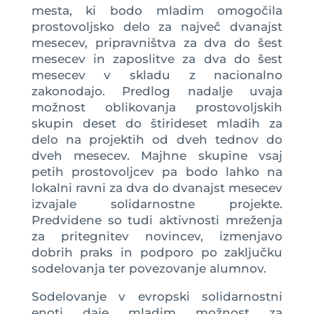
mesta, ki bodo mladim omogočila
prostovoljsko delo za največ dvanajst
mesecev, pripravništva za dva do šest
mesecev in zaposlitve za dva do šest
mesecev v skladu z nacionalno
zakonodajo. Predlog nadalje uvaja
možnost oblikovanja prostovoljskih
skupin deset do štirideset mladih za
delo na projektih od dveh tednov do
dveh mesecev. Majhne skupine vsaj
petih prostovoljcev pa bodo lahko na
lokalni ravni za dva do dvanajst mesecev
izvajale solidarnostne projekte.
Predvidene so tudi aktivnosti mreženja
za pritegnitev novincev, izmenjavo
dobrih praks in podporo po zaključku
sodelovanja ter povezovanje alumnov.
Sodelovanje v evropski solidarnostni
enoti daje mladim možnost za