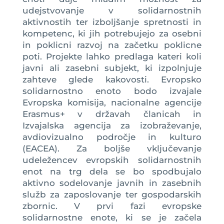
udejstvovanje v solidarnostnih
aktivnostih ter izboljšanje spretnosti in
kompetenc, ki jih potrebujejo za osebni
in poklicni razvoj na začetku poklicne
poti. Projekte lahko predlaga kateri koli
javni ali zasebni subjekt, ki izpolnjuje
zahteve glede kakovosti. Evropsko
solidarnostno enoto bodo izvajale
Evropska komisija, nacionalne agencije
Erasmus+ v državah članicah in
Izvajalska agencija za izobraževanje,
avdiovizualno področje in kulturo
(EACEA). Za boljše vključevanje
udeležencev evropskih solidarnostnih
enot na trg dela se bo spodbujalo
aktivno sodelovanje javnih in zasebnih
služb za zaposlovanje ter gospodarskih
zbornic. V prvi fazi evropske
solidarnostne enote, ki se je začela