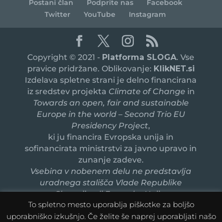
Postani član
Podprite nas
Facebook
Twitter
YouTube
Instagram
Copyright © 2021 -
Platforma SLOGA
. Vse
pravice pridržane. Oblikovanje:
KlikNET.si
Izdelava spletne strani je delno financirana
iz sredstev projekta
Climate of Change
in
Towards an open, fair and sustainable
Europe in the world – Second Trio EU
Presidency Project
,
ki ju financira Evropska unija in
sofinancirata ministrstvi za javno upravo in
zunanje zadeve.
Vsebina v nobenem delu ne predstavlja
uradnega stališča Vlade Republike
Slovenije ali Evropske Unije.
To spletno mesto uporablja piškotke za boljšo
uporabniško izkušnjo. Če želite še naprej uporabljati našo