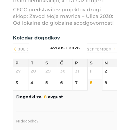
brani demokracijo, ko ta nazaduje?«
CFGC predstavitev projektov drugi
sklop: Zavod Moja mavrica – Ulica 2030:
Od lokalne do globalne soodgovornosti
Koledar dogodkov
AVGUST 2026
JULIJ
SEPTEMBER
P
T
S
Č
P
S
N
27
28
29
30
31
1
2
3
4
5
6
7
8
9
Dogodki za
8
avgust
Ni dogodkov