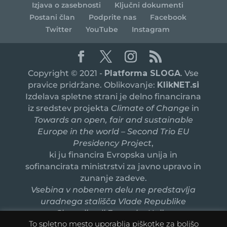
Izjava o zasebnosti
Ključni dokumenti
Postani član
Podprite nas
Facebook
Twitter
YouTube
Instagram
Copyright © 2021 -
Platforma SLOGA
. Vse
pravice pridržane. Oblikovanje:
KlikNET.si
Izdelava spletne strani je delno financirana
iz sredstev projekta
Climate of Change
in
Towards an open, fair and sustainable
Europe in the world – Second Trio EU
Presidency Project
,
ki ju financira Evropska unija in
sofinancirata ministrstvi za javno upravo in
zunanje zadeve.
Vsebina v nobenem delu ne predstavlja
uradnega stališča Vlade Republike
Slovenije ali Evropske Unije.
To spletno mesto uporablja piškotke za boljšo