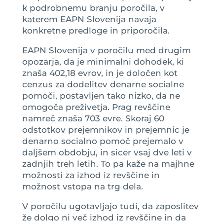
k podrobnemu branju poročila, v
katerem EAPN Slovenija navaja
konkretne predloge in priporočila.
EAPN Slovenija v poročilu med drugim
opozarja, da je minimalni dohodek, ki
znaša 402,18 evrov, in je določen kot
cenzus za dodelitev denarne socialne
pomoči, postavljen tako nizko, da ne
omogoča preživetja. Prag revščine
namreč znaša 703 evre. Skoraj 60
odstotkov prejemnikov in prejemnic je
denarno socialno pomoč prejemalo v
daljšem obdobju, in sicer vsaj dve leti v
zadnjih treh letih. To pa kaže na majhne
možnosti za izhod iz revščine in
možnost vstopa na trg dela.
V poročilu ugotavljajo tudi, da zaposlitev
že dolgo ni več izhod iz revščine in da