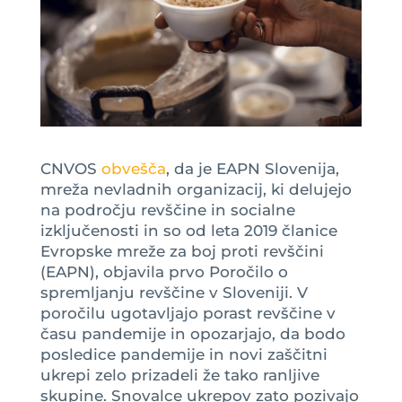
CNVOS
obvešča
, da je EAPN Slovenija,
mreža nevladnih organizacij, ki delujejo
na področju revščine in socialne
izključenosti in so od leta 2019 članice
Evropske mreže za boj proti revščini
(EAPN), objavila prvo Poročilo o
spremljanju revščine v Sloveniji. V
poročilu ugotavljajo porast revščine v
času pandemije in opozarjajo, da bodo
posledice pandemije in novi zaščitni
ukrepi zelo prizadeli že tako ranljive
skupine. Snovalce ukrepov zato pozivajo