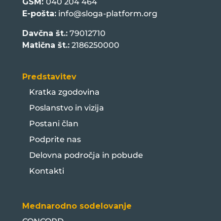
GSM:
040 204 464
E-pošta:
info@sloga-platform.org
Davčna št.:
79012710
Matična št.:
2186250000
Predstavitev
Kratka zgodovina
Poslanstvo in vizija
Postani član
Podprite nas
Delovna področja in pobude
Kontakti
Mednarodno sodelovanje