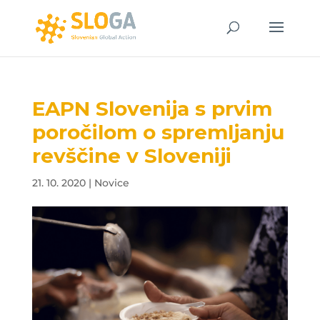
EAPN Slovenija s prvim
poročilom o spremljanju
revščine v Sloveniji
21. 10. 2020
|
Novice