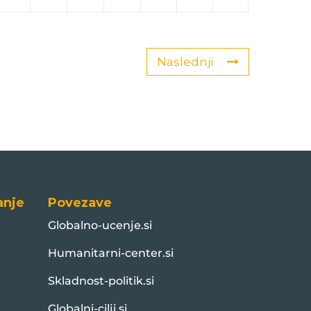
Naslednji
anje
Povezave
Globalno-ucenje.si
Humanitarni-center.si
Skladnost-politik.si
Globalni-cilji.si