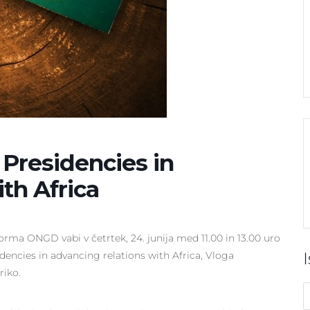
 Presidencies in
th Africa
rma ONGD vabi v četrtek, 24. junija med 11.00 in 13.00 uro
dencies in advancing relations with Africa, Vloga
riko.