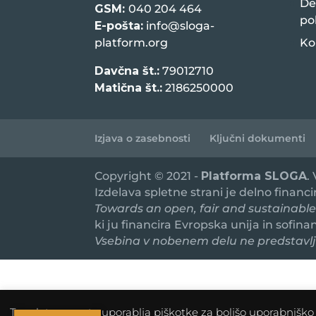
De
GSM:
040 204 464
po
E-pošta:
info@sloga-
platform.org
Ko
Davčna št.:
79012710
Matična št.:
2186250000
Izjava o zasebnosti
Ključni dokumenti
Copyright © 2021 -
Platforma SLOGA
.
Izdelava spletne strani je delno financ
Towards an open, fair and sustainable
ki ju financira Evropska unija in sofin
Vsebina v nobenem delu ne predstavlja
To spletno mesto uporablja piškotke za boljšo uporabniško i