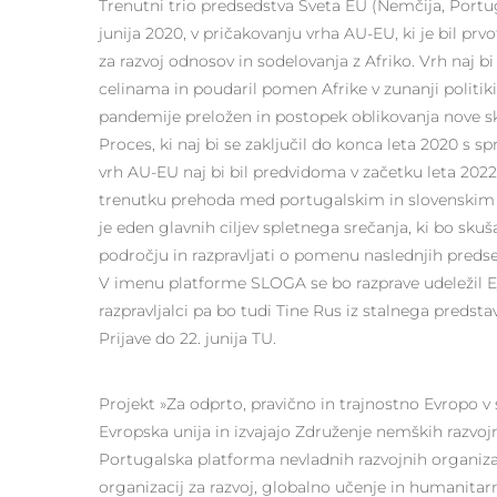
Trenutni trio predsedstva Sveta EU (Nemčija, Portu
junija 2020, v pričakovanju vrha AU-EU, ki je bil prv
za razvoj odnosov in sodelovanja z Afriko. Vrh n
celinama in poudaril pomen Afrike v zunanji politiki E
pandemije preložen in postopek oblikovanja nove sk
Proces, ki naj bi se zaključil do konca leta 2020 s sp
vrh AU-EU naj bi bil predvidoma v začetku leta 20
trenutku prehoda med portugalskim in slovenskim
je eden glavnih ciljev spletnega srečanja, ki bo sk
področju in razpravljati o pomenu naslednjih preds
V imenu platforme SLOGA se bo razprave udeležil Eya
razpravljalci pa bo tudi Tine Rus iz stalnega predsta
Prijave do 22. junija TU.
Projekt »Za odprto, pravično in trajnostno Evropo v
Evropska unija in izvajajo Združenje nemških razvo
Portugalska platforma nevladnih razvojnih organiz
organizacij za razvoj, globalno učenje in humanita