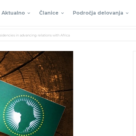
Aktualno
Članice
Področja delovanja
sidencies in advancing relations with Africa