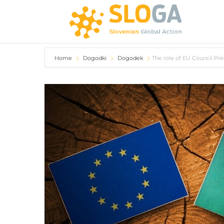
Home
Dogodki
Dogodek
The role of EU Council Pre