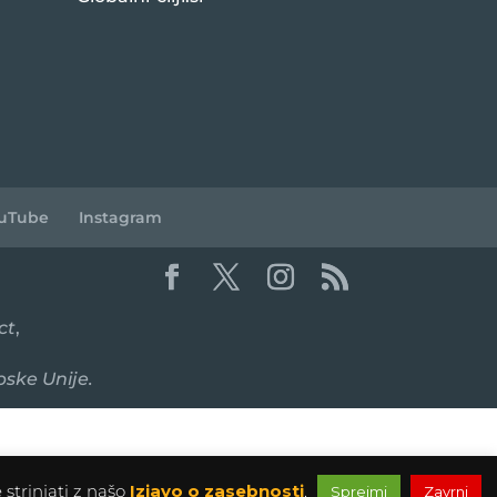
uTube
Instagram
ct
,
pske Unije.
 strinjati z našo
Izjavo o zasebnosti
.
Sprejmi
Zavrni