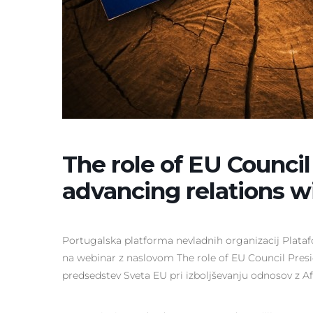
The role of EU Council
advancing relations wi
Portugalska platforma nevladnih organizacij Platafo
na webinar z naslovom The role of EU Council Presi
predsedstev Sveta EU pri izboljševanju odnosov z Af