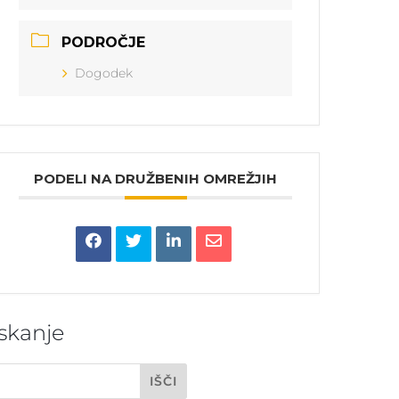
PODROČJE
Dogodek
PODELI NA DRUŽBENIH OMREŽJIH
Iskanje