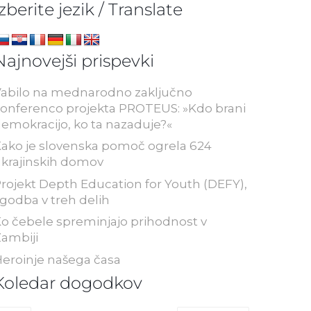
Izberite jezik / Translate
Najnovejši prispevki
abilo na mednarodno zaključno
onferenco projekta PROTEUS: »Kdo brani
emokracijo, ko ta nazaduje?«
ako je slovenska pomoč ogrela 624
krajinskih domov
rojekt Depth Education for Youth (DEFY),
godba v treh delih
o čebele spreminjajo prihodnost v
ambiji
eroinje našega časa
Koledar dogodkov