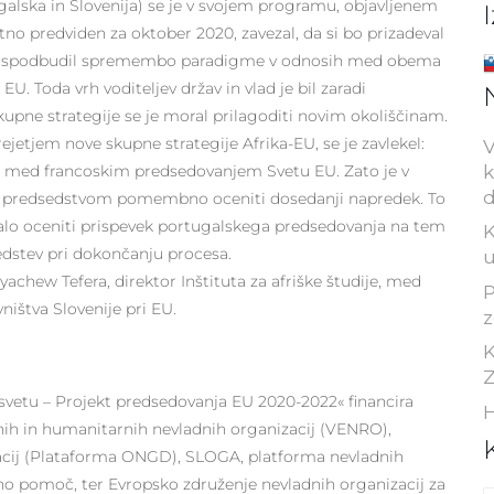
galska in Slovenija) se je v svojem programu, objavljenem
otno predviden za oktober 2020, zavezal, da si bo prizadeval
aj bi spodbudil spremembo paradigme v odnosih med obema
U. Toda vrh voditeljev držav in vlad je bil zaradi
upne strategije se je moral prilagoditi novim okoliščinam.
rejetjem nove skupne strategije Afrika-EU, se je zavlekel:
V
k
22 med francoskim predsedovanjem Svetu EU. Zato je v
d
 predsedstvom pomembno oceniti dosedanji napredek. To
ušalo oceniti prispevek portugalskega predsedovanja na tem
K
edstev pri dokončanju procesa.
u
chew Tefera, direktor Inštituta za afriške študije, med
P
vništva Slovenije pri EU.
z
K
Z
 svetu – Projekt predsedovanja EU 2020-2022« financira
H
jnih in humanitarnih nevladnih organizacij (VENRO),
acij (Plataforma ONGD), SLOGA, platforma nevladnih
rno pomoč, ter Evropsko združenje nevladnih organizacij za