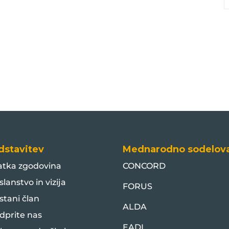
dstavitev
Mednarodno sodelov
atka zgodovina
CONCORD
slanstvo in vizija
FORUS
stani član
ALDA
dprite nas
EADI