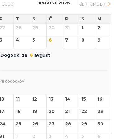
AVGUST 2026
JULIJ
SEPTEMBER
P
T
S
Č
P
S
N
27
28
29
30
31
1
2
3
4
5
6
7
8
9
Dogodki za
6
avgust
Ni dogodkov
10
11
12
13
14
15
16
17
18
19
20
21
22
23
24
25
26
27
28
29
30
31
1
2
3
4
5
6