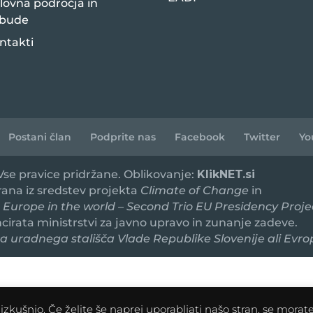
lovna področja in
bude
ntakti
Postani član
Podprite nas
Facebook
Twitter
Yo
 Vse pravice pridržane. Oblikovanje:
KlikNET.si
irana iz sredstev projekta
Climate of Change
in
 Europe in the world – Second Trio EU Presidency Proje
ancirata ministrstvi za javno upravo in zunanje zadeve.
 uradnega stališča Vlade Republike Slovenije ali Evro
zkušnjo. Če želite še naprej uporabljati našo stran, se morate