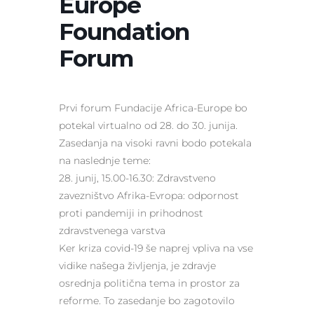
Europe
Foundation
Forum
Prvi forum Fundacije Africa­-Europe bo
potekal virtualno od 28. do 30. junija.
Zasedanja na visoki ravni bodo potekala
na naslednje teme:
28. junij, 15.00-16.30: Zdravstveno
zavezništvo Afrika-Evropa: odpornost
proti pandemiji in prihodnost
zdravstvenega varstva
Ker kriza covid-19 še naprej vpliva na vse
vidike našega življenja, je zdravje
osrednja politična tema in prostor za
reforme. To zasedanje bo zagotovilo