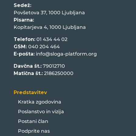
Sedež:
Povšetova 37, 1000 Ljubljana
Pisarna:
Kopitarjeva 4, 1000 Ljubljana
Telefon:
01 434 44 02
GSM:
040 204 464
E-pošta:
info@sloga-platform.org
Davčna št.:
79012710
Matična št.:
2186250000
Predstavitev
Kratka zgodovina
Poslanstvo in vizija
Postani član
Podprite nas