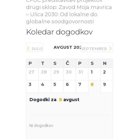
drugi sklop: Zavod Moja mavrica
– Ulica 2030: Od lokalne do
globalne soodgovornosti
Koledar dogodkov
AVGUST 2026
JULIJ
SEPTEMBER
P
T
S
Č
P
S
N
27
28
29
30
31
1
2
3
4
5
6
7
8
9
Dogodki za
8
avgust
Ni dogodkov