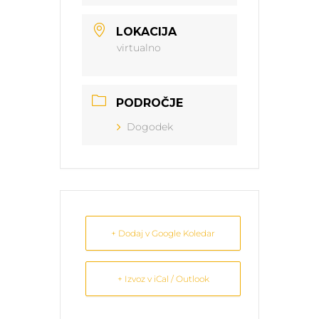
LOKACIJA
virtualno
PODROČJE
Dogodek
+ Dodaj v Google Koledar
+ Izvoz v iCal / Outlook