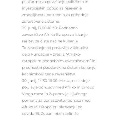
platformo za povečanje političnih in
investicijskih pobud za reševanje
zmogljivosti, potrebnih za prihodnje
zdravstvene sisteme.
29. junij, 17.00-18.30: Podnebno
zavezništvo Afrika-Evropa za iskanje
rešitev za čiste načine kuhanja
To zasedanje bo postavilo v kontekst
delo Fundacije v zvezi z “Afriško-
evropskim podnebnim zavezništvom” in
prednostni poudarek na čistem kuhanju
kot simbolu tega zavezništva.
30. junij, 14.30-16.00: Mesta, naslednje
poglavje odnosov med Afriko in Evropo
Vloga mest in županov je ključnega
pomena za ponastavitev odnosa med
Afriko in Evropo pri okrevanju po
covidu-19. Župani obeh celin že