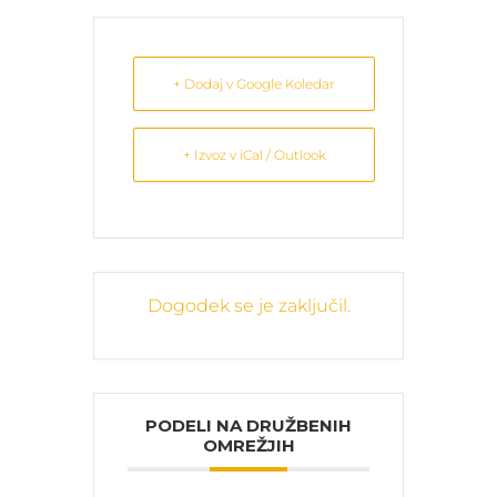
+ Dodaj v Google Koledar
+ Izvoz v iCal / Outlook
Dogodek se je zaključil.
PODELI NA DRUŽBENIH
OMREŽJIH