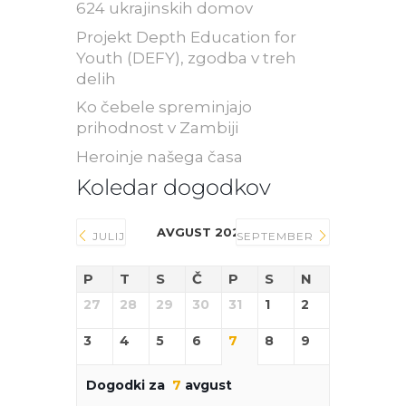
624 ukrajinskih domov
Projekt Depth Education for
Youth (DEFY), zgodba v treh
delih
Ko čebele spreminjajo
prihodnost v Zambiji
Heroinje našega časa
Koledar dogodkov
AVGUST 2026
JULIJ
SEPTEMBER
P
T
S
Č
P
S
N
27
28
29
30
31
1
2
3
4
5
6
7
8
9
Dogodki za
7
avgust