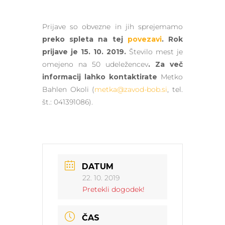
Prijave so obvezne in jih sprejemamo
preko spleta na tej
povezavi
. Rok
prijave je 15. 10. 2019.
Število mest je
omejeno na 50 udeležencev
. Za več
informacij lahko kontaktirate
Metko
Bahlen Okoli (
metka@zavod-bob.si
, tel.
št.: 041391086).
DATUM
22. 10. 2019
Pretekli dogodek!
ČAS