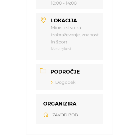
10:00 - 14:00
LOKACIJA
Ministrstvo za
izobraževanje, znanost
in šport
Masarykovi
PODROČJE
Dogodek
ORGANIZIRA
ZAVOD BOB