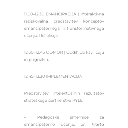
11.00–12.30 EMANCIPACIJA | Interaktivna
raziskovalna predstavitev konceptov
emancipatornega in transformativnega
učenja. Refleksija.
12.30–12.45 ODMOR | Oddih ob kavi, čaju
in prigrizkih.
12.45–13.30 IMPLEMENTACIJA
Predstavitev intelektualnih rezultatov
strateškega partnerstva PYLE:
– Pedagoške smernice za
emancipatorno učenje,
dr. Marta