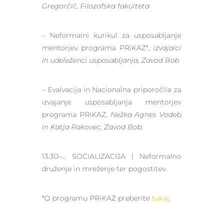
Gregorčič, Filozofska fakulteta
– Neformalni kurikul za usposabljanje
mentorjev programa PRiKAZ*,
izvajalci
in udeleženci usposabljanja, Zavod Bob
– Evalvacija in Nacionalna priporočila za
izvajanje usposabljanja mentorjev
programa PRiKAZ,
Nežka Agnes Vodeb
in Katja Rakovec, Zavod Bob.
13.30–… SOCIALIZACIJA | Neformalno
druženje in mreženje ter pogostitev.
*O programu PRiKAZ preberite
tukaj
.