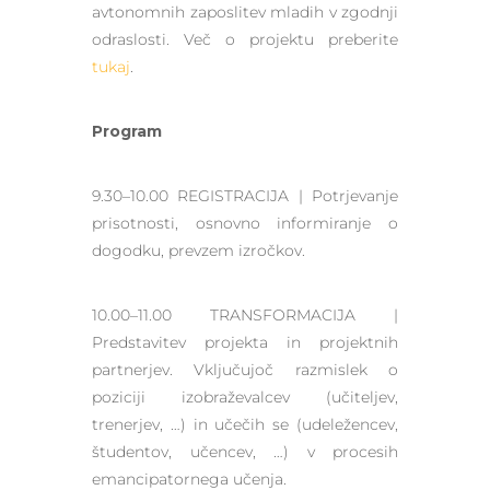
avtonomnih zaposlitev mladih v zgodnji
odraslosti. Več o projektu preberite
tukaj
.
Program
9.30–10.00 REGISTRACIJA | Potrjevanje
prisotnosti, osnovno informiranje o
dogodku, prevzem izročkov.
10.00–11.00 TRANSFORMACIJA |
Predstavitev projekta in projektnih
partnerjev. Vključujoč razmislek o
poziciji izobraževalcev (učiteljev,
trenerjev, …) in učečih se (udeležencev,
študentov, učencev, …) v procesih
emancipatornega učenja.