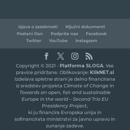
Izjava o zasebnosti
Ključni dokumenti
Postani član
Podprite nas
Facebook
Twitter
YouTube
Instagram
Copyright © 2021 -
Platforma SLOGA
. Vse
pravice pridržane. Oblikovanje:
KlikNET.si
Izdelava spletne strani je delno financirana
iz sredstev projekta
Climate of Change
in
Towards an open, fair and sustainable
Europe in the world – Second Trio EU
Presidency Project
,
ki ju financira Evropska unija in
sofinancirata ministrstvi za javno upravo in
zunanje zadeve.