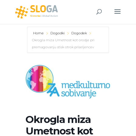
Home
Dogodki
Dogodek
Okrogla miza Umetnost kot orodje pri
premagovanju stisk otrok priseljencev
Okrogla miza
Umetnost kot