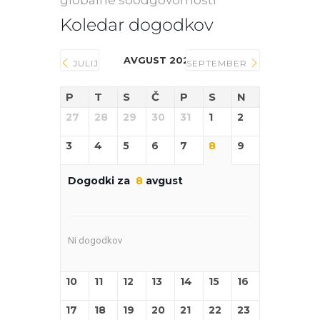
globalne soodgovornosti
Koledar dogodkov
AVGUST 2026
JULIJ
SEPTEMBER
P
T
S
Č
P
S
N
27
28
29
30
31
1
2
3
4
5
6
7
8
9
Dogodki za
8
avgust
Ni dogodkov
10
11
12
13
14
15
16
17
18
19
20
21
22
23