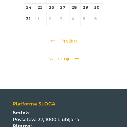
24
25
26
27
28
29
30
31
1
2
3
4
5
6
Prejšnji
Naslednji
Platforma SLOGA
Sedež:
Povšetova 37, 1000 Ljubljana
Pisarna: