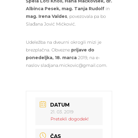
Špela Loti Knoll,
Hana Mačkovšek,
dr.
Albinca Pesek,
mag. Tanja Rudolf
in
mag. Irena Valdes
, povezovala pa bo
Slađana Jović Mićković.
Udeležba na dveurni okrogli mizi je
brezplačna. Obvezne
prijave do
ponedeljka, 18. marca
2019, na e-
naslov sladjana.mickovic@gmail.com.
DATUM
21. 03. 2019
Pretekli dogodek!
ČAS