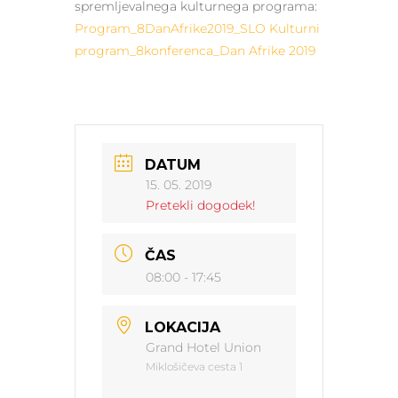
spremljevalnega kulturnega programa:
Program_8DanAfrike2019_SLO
Kulturni
program_8konferenca_Dan Afrike 2019
DATUM
15. 05. 2019
Pretekli dogodek!
ČAS
08:00 - 17:45
LOKACIJA
Grand Hotel Union
Miklošičeva cesta 1