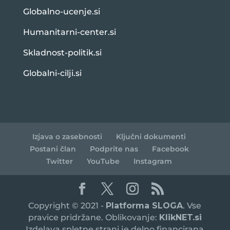
Globalno-ucenje.si
Humanitarni-center.si
Skladnost-politik.si
Globalni-cilji.si
Izjava o zasebnosti
Ključni dokumenti
Postani član
Podprite nas
Facebook
Twitter
YouTube
Instagram
Copyright © 2021 -
Platforma SLOGA
. Vse
pravice pridržane. Oblikovanje:
KlikNET.si
Izdelava spletne strani je delno financirana