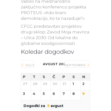
Vabilo na mednarodno
zaključno konferenco projekta
PROTEUS: »Kdo brani
demokracijo, ko ta nazaduje?«
CFGC predstavitev projektov
drugi sklop: Zavod Moja mavrica
– Ulica 2030: Od lokalne do
globalne soodgovornosti
Koledar dogodkov
AVGUST 2026
JULIJ
SEPTEMBER
P
T
S
Č
P
S
N
27
28
29
30
31
1
2
3
4
5
6
7
8
9
Dogodki za
9
avgust