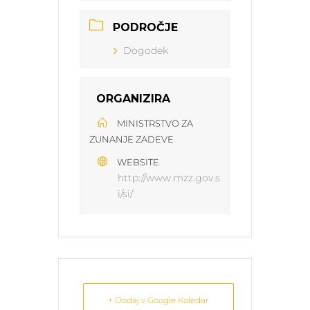
PODROČJE
Dogodek
ORGANIZIRA
MINISTRSTVO ZA
ZUNANJE ZADEVE
WEBSITE
http://www.mzz.gov.s
i/si/
+ Dodaj v Google Koledar