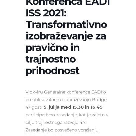
Konferenca EADI
ISS 2021:
Transformativno
izobraževanje za
pravično in
trajnostno
prihodnost
V okviru Generalne konference EADI o
preoblikovalnem izobraževanju Bridge
47 gosti
5. julija med 15.30 in 16.45
participativno zasedanje, kot je zajeto v
cilju trajnostnega razvoja 4.7.
Zasedanje bo posvečeno vprašanju,