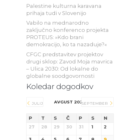
Palestine kulturna karavana
prihaja tudi v Slovenijo
Vabilo na mednarodno
zaključno konferenco projekta
PROTEUS: »Kdo brani
demokracijo, ko ta nazaduje?«
CFGC predstavitev projektov
drugi sklop: Zavod Moja mavrica
– Ulica 2030: Od lokalne do
globalne soodgovornosti
Koledar dogodkov
AVGUST 2026
JULIJ
SEPTEMBER
P
T
S
Č
P
S
N
27
28
29
30
31
1
2
3
4
5
6
7
8
9