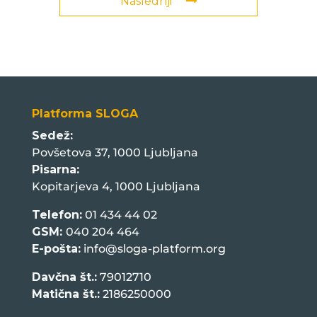
Naslednji
Platforma SLOGA
Sedež:
Povšetova 37, 1000 Ljubljana
Pisarna:
Kopitarjeva 4, 1000 Ljubljana
Telefon:
01 434 44 02
GSM:
040 204 464
E-pošta:
info@sloga-platform.org
Davčna št.:
79012710
Matična št.:
2186250000