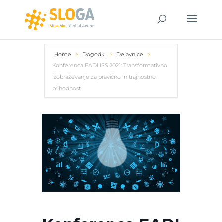
Home
Dogodki
Delavnice
Konferenca EADI ISS 2021: Transformativno
izobraževanje za pravično in trajnostno
prihodnost