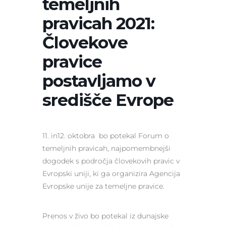
temeljnih
pravicah 2021:
Človekove
pravice
postavljamo v
središče Evrope
11. in12. oktobra bo potekal Forum o
temeljnih pravicah, najpomembnejši
dogodek s področja človekovih pravic v
Evropski uniji, ki ga organizira Agencija
Evropske unije za temeljne pravice.
Prenos v živo bo potekal iz dunajske