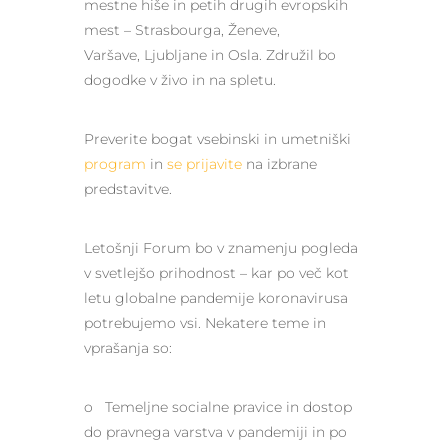
mestne hiše in petih drugih evropskih
mest – Strasbourga, Ženeve,
Varšave, Ljubljane in Osla. Združil bo
dogodke v živo in na spletu.
Preverite bogat vsebinski in umetniški
program
in
se prijavite
na izbrane
predstavitve.
Letošnji Forum bo v znamenju pogleda
v svetlejšo prihodnost – kar po več kot
letu globalne pandemije koronavirusa
potrebujemo vsi. Nekatere teme in
vprašanja so:
o Temeljne socialne pravice in dostop
do pravnega varstva v pandemiji in po