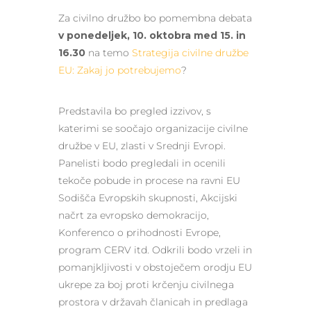
Za civilno družbo bo pomembna debata
v ponedeljek, 10. oktobra med 15. in
16.30
na temo
Strategija civilne družbe
EU: Zakaj jo potrebujemo
?
Predstavila bo pregled izzivov, s
katerimi se soočajo organizacije civilne
družbe v EU, zlasti v Srednji Evropi.
Panelisti bodo pregledali in ocenili
tekoče pobude in procese na ravni EU
Sodišča Evropskih skupnosti, Akcijski
načrt za evropsko demokracijo,
Konferenco o prihodnosti Evrope,
program CERV itd. Odkrili bodo vrzeli in
pomanjkljivosti v obstoječem orodju EU
ukrepe za boj proti krčenju civilnega
prostora v državah članicah in predlaga