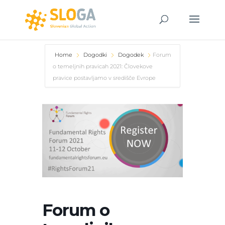
Home
Dogodki
Dogodek
Forum
o temeljnih pravicah 2021: Človekove
pravice postavljamo v središče Evrope
Forum o