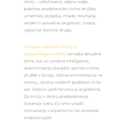
okolij – odločevalce, idejne vodje,
praktike, predstavnike civilne družbe,
umetnike, podjetja, mlade, novinarje,
verske in posvetne skupnosti, mesta,
regije ter številne druge.
Program spletnih omizij iz
ljubljanskega središča
prinaša aktualne
teme, kot so umetna inteligenca,
diskriminacija starejših, pomen civilne
družbe v Evropi, zdrava komunikacija na
tviterju, varstvo osebnih podatkov in še
več. Delovni jezik foruma je angleščina.
Za omizji v okviru predsedovanja
Slovenije Svetu EU smo uredili
tolmačenje v slovenščino ter slovenski
znakovni jezik: