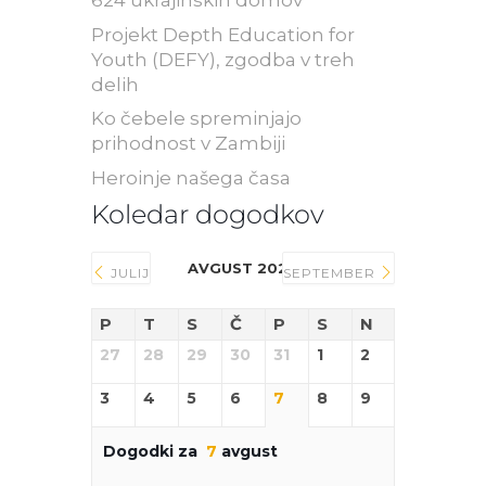
624 ukrajinskih domov
Projekt Depth Education for
Youth (DEFY), zgodba v treh
delih
Ko čebele spreminjajo
prihodnost v Zambiji
Heroinje našega časa
Koledar dogodkov
AVGUST 2026
JULIJ
SEPTEMBER
P
T
S
Č
P
S
N
27
28
29
30
31
1
2
3
4
5
6
7
8
9
Dogodki za
7
avgust