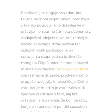
Politika naj se dogaja vsak dan, kot
takšna pa mora segati onkraj predstave
o bianko pogodbi, ki jo državljanke in
državljani enkrat na štiri leta sklenemo z
vladajočimi. Ideja ni nova, kot temelj in
načelo aktivnega državljanstva ter
različnih oblik participacije pri
upravljanju skupnosti so jo živeli že
mnogi. A Filip Dobranić s sodelavkami
in sodelavci zavoda
Danes je nov dan
o
njej razmišlja drugače, predvsem pa jo
drugače uveljavlja in uresničuje. Delno
zato, ker je mlad in je zato sveža tudi
njegova predstava o tem, kaj kot
državljan lahko naredi. Še bolj pa zato,
ker je o skupnosti in politiki sposoben