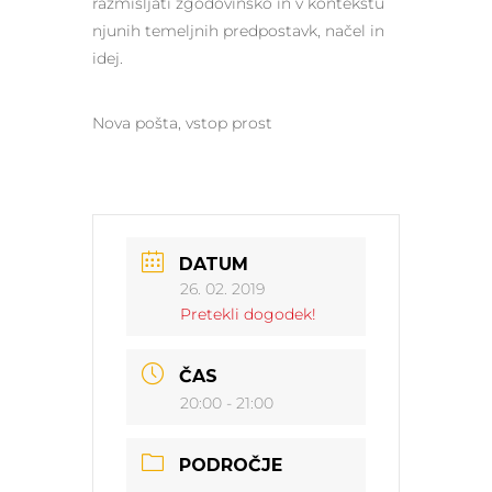
razmišljati zgodovinsko in v kontekstu
njunih temeljnih predpostavk, načel in
idej.
Nova pošta, vstop prost
DATUM
26. 02. 2019
Pretekli dogodek!
ČAS
20:00 - 21:00
PODROČJE