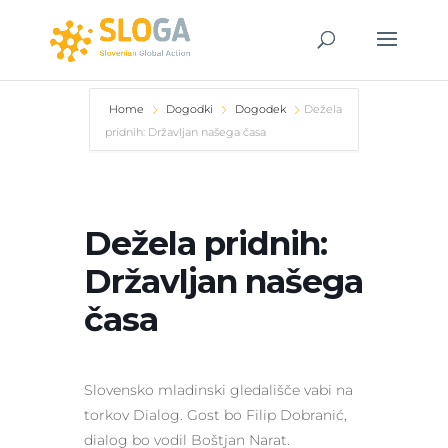
Home
Dogodki
Dogodek
Dežela
pridnih: Državljan našega časa
Dežela pridnih:
Državljan našega
časa
Slovensko mladinski gledališče vabi na
torkov Dialog. Gost bo Filip Dobranić,
dialog bo vodil Boštjan Narat.