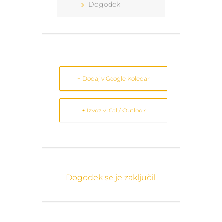
Dogodek
+ Dodaj v Google Koledar
+ Izvoz v iCal / Outlook
Dogodek se je zaključil.