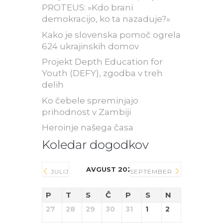
PROTEUS: »Kdo brani
demokracijo, ko ta nazaduje?«
Kako je slovenska pomoč ogrela
624 ukrajinskih domov
Projekt Depth Education for
Youth (DEFY), zgodba v treh
delih
Ko čebele spreminjajo
prihodnost v Zambiji
Heroinje našega časa
Koledar dogodkov
AVGUST 2026
JULIJ
SEPTEMBER
P
T
S
Č
P
S
N
27
28
29
30
31
1
2