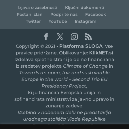
Izjava o zasebnosti
Ključni dokumenti
Postani član
Podprite nas
Facebook
Twitter
YouTube
Instagram
Copyright © 2021 -
Platforma SLOGA
. Vse
pravice pridržane. Oblikovanje:
KlikNET.si
Izdelava spletne strani je delno financirana
iz sredstev projekta
Climate of Change
in
Towards an open, fair and sustainable
Europe in the world – Second Trio EU
Presidency Project
,
ki ju financira Evropska unija in
sofinancirata ministrstvi za javno upravo in
zunanje zadeve.
Vsebina v nobenem delu ne predstavlja
uradnega stališča Vlade Republike
Slovenije ali Evropske Unije.