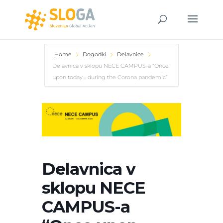
Home
Dogodki
Delavnice
Delavnica v sklopu NECE CAMPUS-a “Once
upon today… during the Corona pandemic”
Delavnica v
sklopu NECE
CAMPUS-a