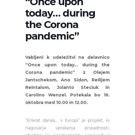
“Once upon
today… during
the Corona
pandemic”
Vabljeni k udeležitvi na delavnico
“Once upon today… during the
Corona pandemic” z Olejem
Jantschekom, Ano Sidon, Reilijem
Reintalom, Jolanto Steciuk in
Carolino Wenzel. Potekala bo 16.
oktobra med 10.00 in 12.00.
“Enkrat danes… v Evropi” je projekt, ki
nagovarja vprašanja pripadnosti,