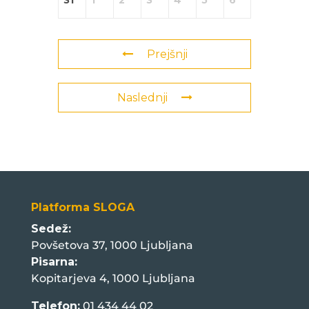
31
1
2
3
4
5
6
Prejšnji
Naslednji
Platforma SLOGA
Sedež:
Povšetova 37, 1000 Ljubljana
Pisarna:
Kopitarjeva 4, 1000 Ljubljana
Telefon:
01 434 44 02