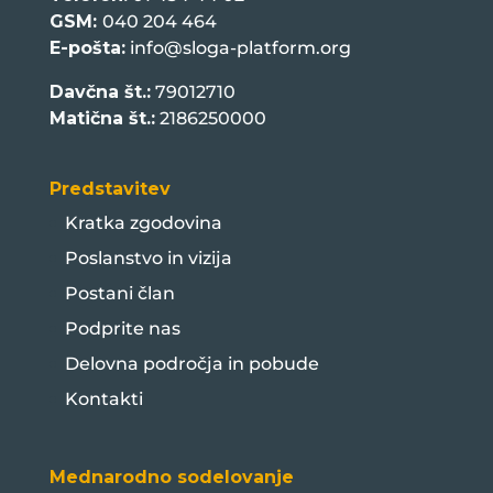
GSM:
040 204 464
E-pošta:
info@sloga-platform.org
Davčna št.:
79012710
Matična št.:
2186250000
Predstavitev
Kratka zgodovina
Poslanstvo in vizija
Postani član
Podprite nas
Delovna področja in pobude
Kontakti
Mednarodno sodelovanje