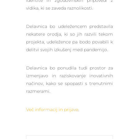
identite in zgodovinskih pripovedi z
vidika, ki se zaveda raznolikosti.
Delavnica bo udeležencem predstavila
nekatere orodja, ki so jih razvili tekom
projekta, udeležence pa bodo povabili k
delitvi svojih izkušenj med pandemijo.
Delavnica bo ponudila tudi prostor za
izmenjavo in raziskovanje inovativnih
načinov, kako se spopasti s trenutnimi
razmerami.
Več informacij in prijave
.