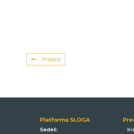
Prejšnji
Platforma SLOGA
Pre
Sedež:
Kr