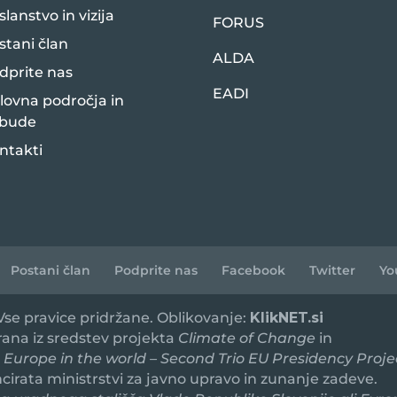
slanstvo in vizija
FORUS
stani član
ALDA
dprite nas
EADI
lovna področja in
bude
ntakti
Postani član
Podprite nas
Facebook
Twitter
Yo
 Vse pravice pridržane. Oblikovanje:
KlikNET.si
irana iz sredstev projekta
Climate of Change
in
 Europe in the world – Second Trio EU Presidency Proje
ancirata ministrstvi za javno upravo in zunanje zadeve.