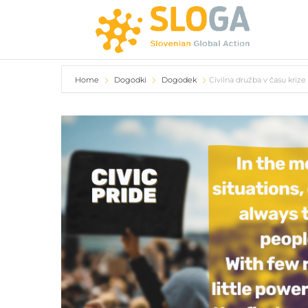
Home
Dogodki
Dogodek
Civilna družba v času krize