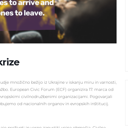
krize
udje množično bežijo iz Ukrajine v iskanju miru in varnosti,
užbo. European Civic Forum (ECF) organizira 17. marca od
vropskimi civilnodružbenimi organizacijami. Pogovarjali
ebujemo od nacionalnih organov in evropskih inštitucij.
ajo preživeti in varno zapustiti vojna območja. Civilna