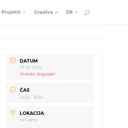
Projekti
Gradiva
EN
DATUM
17. 03. 2022
Pretekli dogodek!
ČAS
14:30 - 16:30
LOKACIJA
virtualno