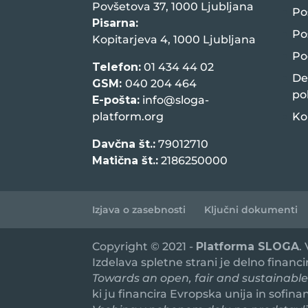
Povšetova 37, 1000 Ljubljana
Po
Pisarna:
Po
Kopitarjeva 4, 1000 Ljubljana
Po
Telefon:
01 434 44 02
De
GSM:
040 204 464
po
E-pošta:
info@sloga-
platform.org
Ko
Davčna št.:
79012710
Matična št.:
2186250000
Izjava o zasebnosti
Ključni dokumenti
Copyright © 2021 -
Platforma SLOGA
.
Izdelava spletne strani je delno financ
Towards an open, fair and sustainable
ki ju financira Evropska unija in sofin