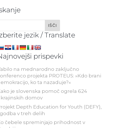
Iskanje
Izberite jezik / Translate
Najnovejši prispevki
abilo na mednarodno zaključno
onferenco projekta PROTEUS: »Kdo brani
emokracijo, ko ta nazaduje?«
ako je slovenska pomoč ogrela 624
krajinskih domov
rojekt Depth Education for Youth (DEFY),
godba v treh delih
o čebele spreminjajo prihodnost v