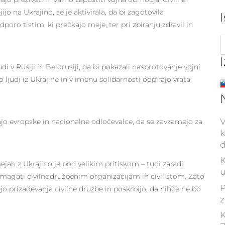
jo na Ukrajino, se je aktivirala, da bi zagotovila
ro tistim, ki prečkajo meje, ter pri zbiranju zdravil in
di v Rusiji in Belorusiji, da bi pokazali nasprotovanje vojni
 ljudi iz Ukrajine in v imenu solidarnosti odpirajo vrata
V
jo evropske in nacionalne odločevalce, da se zavzamejo za
k
d
K
ejah z Ukrajino je pod velikim pritiskom – tudi zaradi
u
magati civilnodružbenim organizacijam in civilistom. Zato
P
o prizadevanja civilne družbe in poskrbijo, da nihče ne bo
z
K