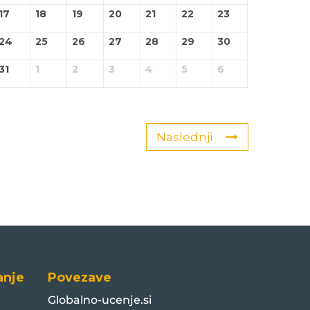
17
18
19
20
21
22
23
24
25
26
27
28
29
30
31
1
2
3
4
5
6
Naslednji
anje
Povezave
Globalno-ucenje.si