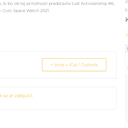
Z
i bo ob tej priložnosti predstavila tudi Activizenship #6,
H
– Civic Space Watch 2021.
+ Izvoz v iCal / Outlook
se je zaključil.