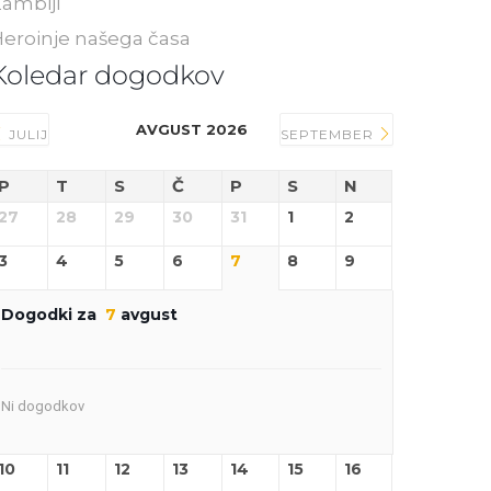
ambiji
eroinje našega časa
Koledar dogodkov
AVGUST 2026
JULIJ
SEPTEMBER
P
T
S
Č
P
S
N
27
28
29
30
31
1
2
3
4
5
6
7
8
9
Dogodki za
7
avgust
Ni dogodkov
10
11
12
13
14
15
16