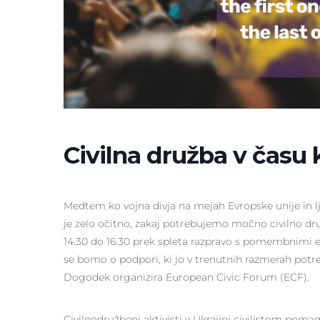
Civilna družba v času 
Medtem ko vojna divja na mejah Evropske unije in lj
je zelo očitno, zakaj potrebujemo močno civilno dr
14.30 do 16.30 prek spleta razpravo s pomembnimi e
se bomo o podpori, ki jo v trenutnih razmerah potr
Dogodek organizira European Civic Forum (ECF).
Civilnodružbeni aktivisti v Ukrajini civilistom pomag