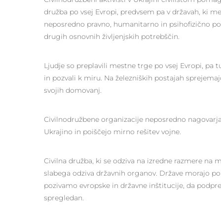
družba po vsej Evropi, predvsem pa v državah, ki meji
neposredno pravno, humanitarno in psihofizično podpo
drugih osnovnih življenjskih potrebščin.
Ljudje so preplavili mestne trge po vsej Evropi, pa tu
in pozvali k miru. Na železniških postajah sprejemajo
svojih domovanj.
Civilnodružbene organizacije neposredno nagovarja
Ukrajino in poiščejo mirno rešitev vojne.
Civilna družba, ki se odziva na izredne razmere na m
slabega odziva državnih organov. Države morajo po
pozivamo evropske in državne inštitucije, da podprej
spregledan.