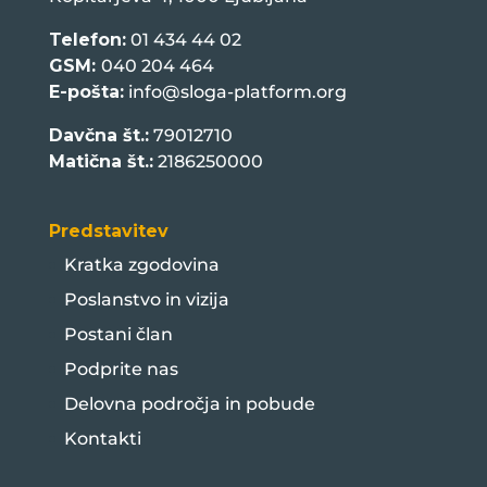
Telefon:
01 434 44 02
GSM:
040 204 464
E-pošta:
info@sloga-platform.org
Davčna št.:
79012710
Matična št.:
2186250000
Predstavitev
Kratka zgodovina
Poslanstvo in vizija
Postani član
Podprite nas
Delovna področja in pobude
Kontakti