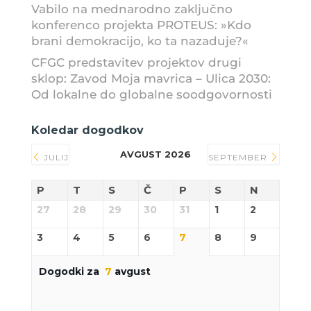
Vabilo na mednarodno zaključno
konferenco projekta PROTEUS: »Kdo
brani demokracijo, ko ta nazaduje?«
CFGC predstavitev projektov drugi
sklop: Zavod Moja mavrica – Ulica 2030:
Od lokalne do globalne soodgovornosti
Koledar dogodkov
AVGUST 2026
JULIJ
SEPTEMBER
P
T
S
Č
P
S
N
27
28
29
30
31
1
2
3
4
5
6
7
8
9
Dogodki za
7
avgust