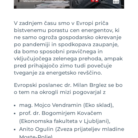
V zadnjem času smo v Evropi priča
bistvenemu porastu cen energentov, ki
ne samo ogroža gospodarsko okrevanje
po pandemiji in spodkopava zaupanje,
da bomo sposobni pravičnega in
vključujočega zelenega prehoda, ampak
pred prihajajočo zimo tudi povečuje
tveganje za energetsko revščino.
Evropski poslanec dr. Milan Brglez se bo
o tem na okrogli mizi pogovarjal z
mag. Mojco Vendramin (Eko sklad),
prof. dr. Bogomirjem Kovačem
(Ekonomska fakulteta v Ljubljani),
Anito Ogulin (Zveza prijateljev mladine
Moste-Polje)