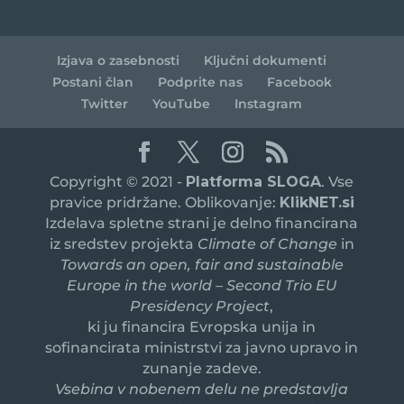
Izjava o zasebnosti
Ključni dokumenti
Postani član
Podprite nas
Facebook
Twitter
YouTube
Instagram
Copyright © 2021 -
Platforma SLOGA
. Vse
pravice pridržane. Oblikovanje:
KlikNET.si
Izdelava spletne strani je delno financirana
iz sredstev projekta
Climate of Change
in
Towards an open, fair and sustainable
Europe in the world – Second Trio EU
Presidency Project
,
ki ju financira Evropska unija in
sofinancirata ministrstvi za javno upravo in
zunanje zadeve.
Vsebina v nobenem delu ne predstavlja